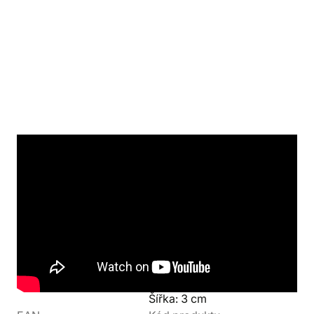
Detaily produktu
Výrobce
Parametry
AMACO
Výška: 8 cm
Objem: 150 ml
Váha: 20 g
Šířka: 3 cm