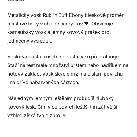
Metalický vosk Rub 'n Buff Ebony bleskově promění
plastové tisky v uhelně černý kov 🖤. Obsahuje
karnaubský vosk a jemný kovový prášek pro
jedinečný výsledek.
Vosková pasta ti ušetří spoustu času při craftingu.
Stačí nanést malé množství prstem nebo hadříkem na
hotový základ. Vosk skvěle drží na čistém povrchu
i na dříve nabarvených částech.
Následným jemným leštěním probudíš hluboký
kovový lesk. Čím více povrch leštíš, tím zářivější
vzhled získá tvoje zbroj ✨.