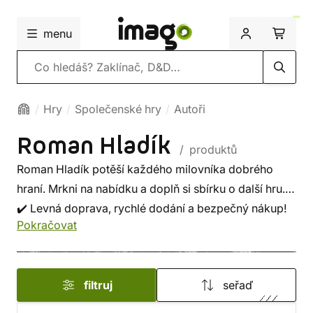
menu
Vyhledávání
Hry
Společenské hry
Autoři
Roman Hladík
/ produktů
Roman Hladík potěší každého milovníka dobrého
hraní. Mrkni na nabídku a doplň si sbírku o další hru.
✔️ Levná doprava, rychlé dodání a bezpečný nákup!
Pokračovat
filtruj
seřaď