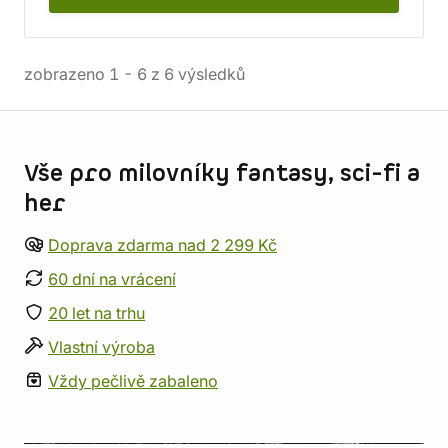
zobrazeno
1
-
6
z
6
výsledků
Informace o obchodu
Vše pro milovníky fantasy, sci-fi a
her
Doprava zdarma nad 2 299 Kč
60 dní na vrácení
20 let na trhu
Vlastní výroba
Vždy pečlivě zabaleno