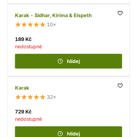
Karak - Sidhar, Kirima & Elspeth
10×
189 Kč
nedostupné
hlídej
Karak
32×
729 Kč
nedostupné
hlídej