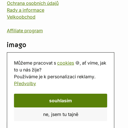
Ochrana osobních údajů
Rady a informace
Velkoobchod
Affiliate program
imago
Kontakt
Můžeme pracovat s
cookies
🍪, ať víme, jak
Prodejna
to u nás žije?
Herna
Používáme je k personalizaci reklamy.
O nás
Předvolby
Hodnocení obchodu
Dárkové poukazy
Kalendář
souhlasím
imago.blog
ne, jsem tu tajně