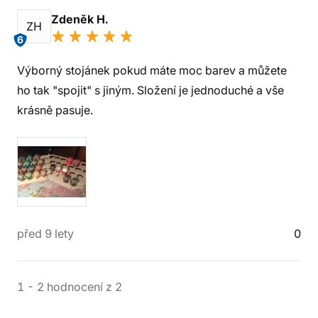
Zdeněk H.
ZH
6
Výborný stojánek pokud máte moc barev a můžete
ho tak "spojit" s jiným. Složení je jednoduché a vše
krásně pasuje.
před 9 lety
0
1
-
2
hodnocení
z
2