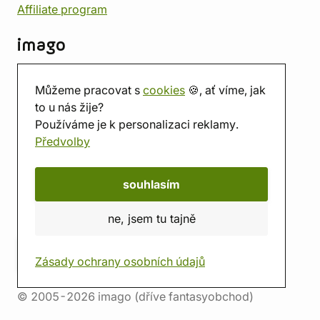
Affiliate program
imago
Kontakt
Můžeme pracovat s
cookies
🍪, ať víme, jak
Prodejna
to u nás žije?
Herna
Používáme je k personalizaci reklamy.
O nás
Předvolby
Hodnocení obchodu
Dárkové poukazy
Kalendář
souhlasím
imago.blog
ne, jsem tu tajně
Zásady ochrany osobních údajů
© 2005-2026 imago (dříve fantasyobchod)