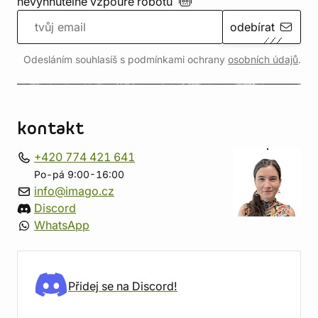
nevyhnutelné vzpouře
robotů
odebírat
Odesláním souhlasíš s podmínkami ochrany
osobních údajů
.
kontakt
+420 774 421 641
Po-pá 9:00-16:00
info@imago.cz
Discord
WhatsApp
Přidej se na Discord!