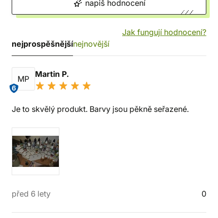
napiš hodnocení
Jak fungují hodnocení?
nejprospěšnější
nejnovější
Martin P.
MP
6
Je to skvělý produkt. Barvy jsou pěkně seřazené.
před 6 lety
0