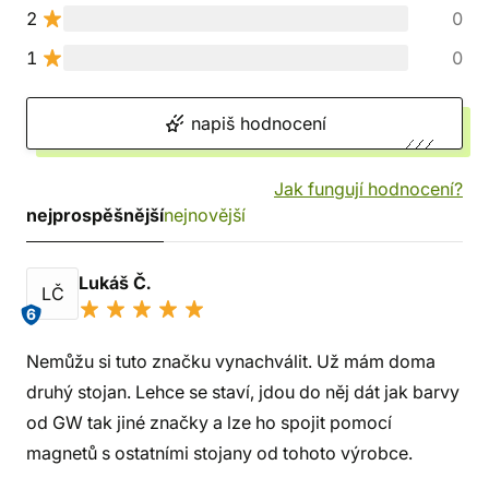
2
0
1
0
napiš hodnocení
Jak fungují hodnocení?
nejprospěšnější
nejnovější
Lukáš Č.
LČ
6
Nemůžu si tuto značku vynachválit. Už mám doma
druhý stojan. Lehce se staví, jdou do něj dát jak barvy
od GW tak jiné značky a lze ho spojit pomocí
magnetů s ostatními stojany od tohoto výrobce.