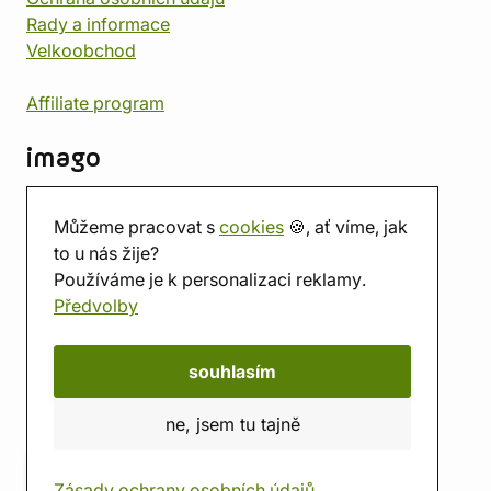
Rady a informace
Velkoobchod
Affiliate program
imago
Kontakt
Můžeme pracovat s
cookies
🍪, ať víme, jak
Prodejna
to u nás žije?
Herna
Používáme je k personalizaci reklamy.
O nás
Předvolby
Hodnocení obchodu
Dárkové poukazy
Kalendář
souhlasím
imago.blog
ne, jsem tu tajně
Zásady ochrany osobních údajů