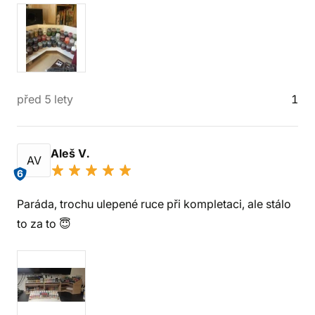
před 5 lety
1
Aleš V.
AV
6
Paráda, trochu ulepené ruce při kompletaci, ale stálo
to za to 😇