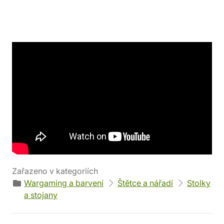
Detaily produktu
Výrobce
Parametry
Hobbyzone
Váha: 980 g
EAN
Kód produktu
5905515273633
33435
Zařazeno v kategoriích
Wargaming a barvení
Štětce a nářadí
Stolky
a stojany