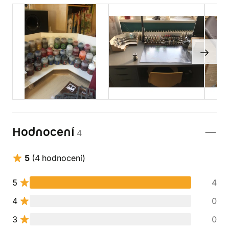
Hodnocení
4
5
(4 hodnocení)
5
4
4
0
3
0