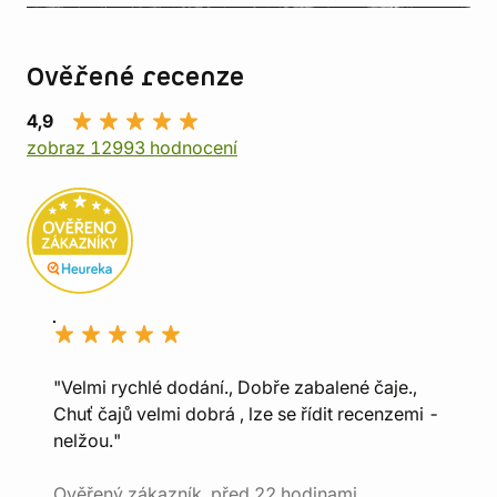
Ověřené recenze
4,9
zobraz 12993 hodnocení
"Velmi rychlé dodání., Dobře zabalené čaje.,
Chuť čajů velmi dobrá , lze se řídit recenzemi -
nelžou."
Ověřený zákazník, před 22 hodinami