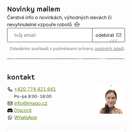
Novinky mailem
Čerstvé info o novinkách, výhodných slevách či
nevyhnutelné vzpouře
robotů
odebírat
Odesláním souhlasíš s podmínkami ochrany
osobních údajů
.
kontakt
+420 774 421 641
Po-pá 9:00-16:00
info@imago.cz
Discord
WhatsApp