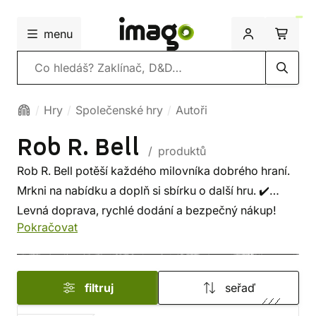
menu
Vyhledávání
Hry
Společenské hry
Autoři
Rob R. Bell
/ produktů
Rob R. Bell potěší každého milovníka dobrého hraní.
Mrkni na nabídku a doplň si sbírku o další hru. ✔️
Levná doprava, rychlé dodání a bezpečný nákup!
Pokračovat
filtruj
seřaď