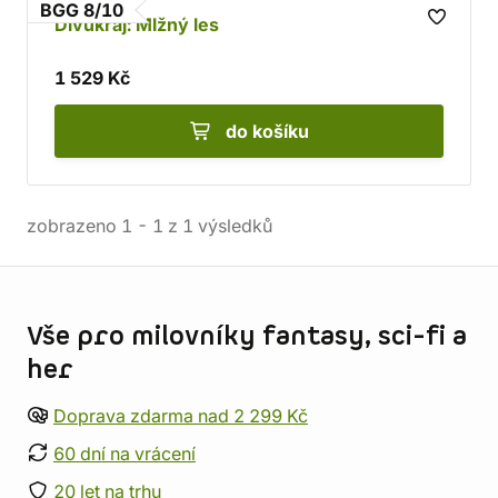
BGG 8/10
Divukraj: Mlžný les
1 529 Kč
do košíku
zobrazeno
1
-
1
z
1
výsledků
Informace o obchodu
Vše pro milovníky fantasy, sci-fi a
her
Doprava zdarma nad 2 299 Kč
60 dní na vrácení
20 let na trhu