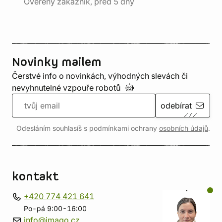
Ověřený zákazník, před 5 dny
Novinky mailem
Čerstvé info o novinkách, výhodných slevách či
nevyhnutelné vzpouře
robotů
odebírat
Odesláním souhlasíš s podmínkami ochrany
osobních údajů
.
kontakt
+420 774 421 641
Po-pá 9:00-16:00
info@imago.cz