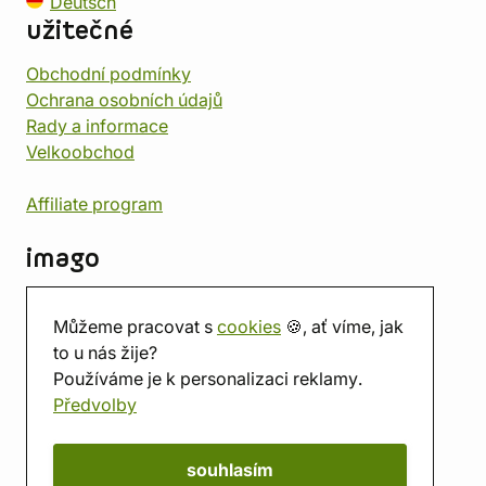
Deutsch
užitečné
Obchodní podmínky
Ochrana osobních údajů
Rady a informace
Velkoobchod
Affiliate program
imago
Kontakt
Můžeme pracovat s
cookies
🍪, ať víme, jak
Prodejna
to u nás žije?
Herna
Používáme je k personalizaci reklamy.
O nás
Předvolby
Hodnocení obchodu
Dárkové poukazy
Kalendář
souhlasím
imago.blog