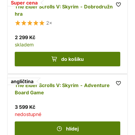
Super cena
The Elder Scrolls V: Skyrim - Dobrodružná
hra
2×
2 299 Kč
skladem
do košíku
angličtina
The Elder Scrolls V: Skyrim - Adventure
Board Game
3 599 Kč
nedostupné
hlídej