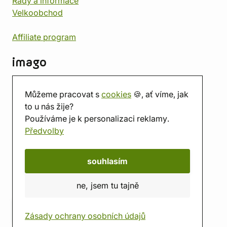
Rady a informace
Velkoobchod
Affiliate program
imago
Kontakt
Můžeme pracovat s
cookies
🍪, ať víme, jak
Prodejna
to u nás žije?
Herna
Používáme je k personalizaci reklamy.
O nás
Předvolby
Hodnocení obchodu
Dárkové poukazy
Kalendář
souhlasím
imago.blog
ne, jsem tu tajně
Zásady ochrany osobních údajů