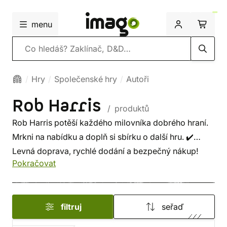
menu
Vyhledávání
Hry
Společenské hry
Autoři
Rob Harris
/ produktů
Rob Harris potěší každého milovníka dobrého hraní.
Mrkni na nabídku a doplň si sbírku o další hru. ✔️
Levná doprava, rychlé dodání a bezpečný nákup!
Pokračovat
filtruj
seřaď