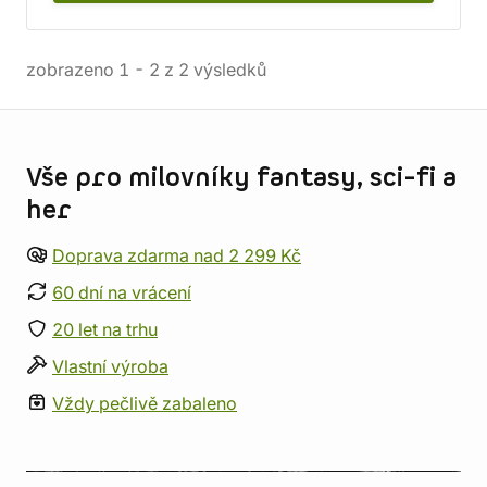
zobrazeno
1
-
2
z
2
výsledků
Informace o obchodu
Vše pro milovníky fantasy, sci-fi a
her
Doprava zdarma nad 2 299 Kč
60 dní na vrácení
20 let na trhu
Vlastní výroba
Vždy pečlivě zabaleno