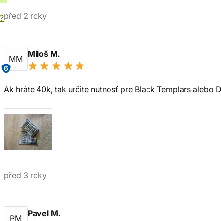
před 2 roky
í?
Miloš M.
MM
6
Ak hráte 40k, tak určite nutnosť pre Black Templars alebo 
před 3 roky
Pavel M.
PM