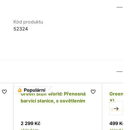
Kód produktu
52324
Populární
r
Green Stuff World: Přenosná
Green St
barvící stanice, s osvětlením
XL
2 299 Kč
499 Kč