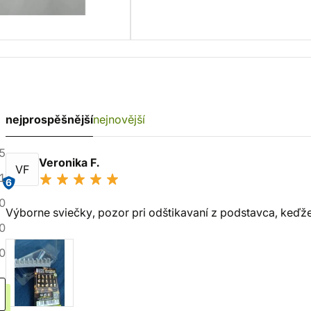
nejprospěšnější
nejnovější
5
Veronika F.
VF
1
6
0
Výborne sviečky, pozor pri odštikavaní z podstavca, keďže 
0
0