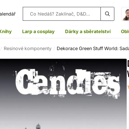
Vyhledávání
alendář
Knihy
Larp a cosplay
Dárky a sběratelství
Obl
Resinové komponenty
Dekorace Green Stuff World: Sada