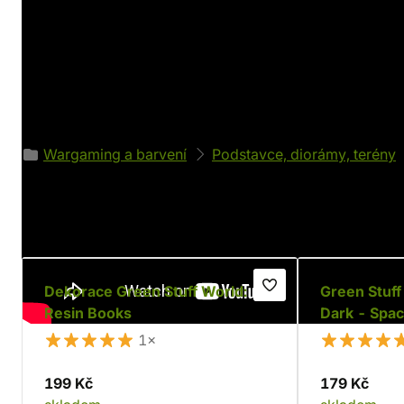
Detaily produktu
Výrobce
Parametry
Green Stuff World
Váha: 22 g
Zařazeno v kategoriích
Wargaming a barvení
Podstavce, diorámy, terény
Doporučujeme
Dekorace Green Stuff World:
Green Stuff
Resin Books
Dark - Spac
1×
199 Kč
179 Kč