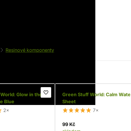
EAN
8436574504637
Resinové komponenty
 World: Glow in the
Green Stuff World: Calm Wate
e Blue
Sheet
2×
7×
99 Kč