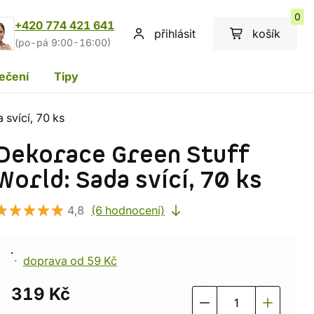
0
+420 774 421 641
přihlásit
košík
(po-pá 9:00-16:00)
ečení
Tipy
 svící, 70 ks
Dekorace Green Stuff
World: Sada svící, 70 ks
4,8
(6 hodnocení)
doprava od 59 Kč
319 Kč