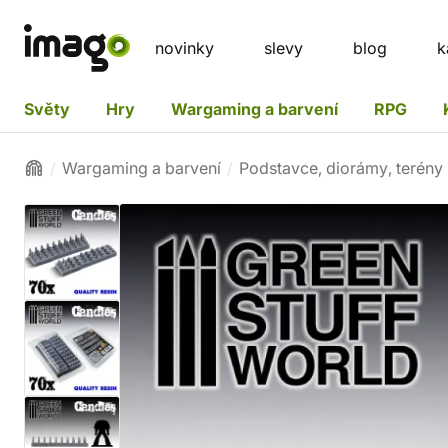
novinky
slevy
blog
k
Světy
Hry
Wargaming a barvení
RPG
Wargaming a barvení
Podstavce, diorámy, terény