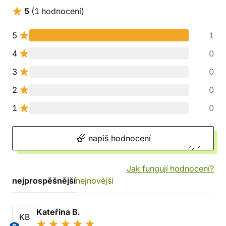
5
(1 hodnocení)
5
1
4
0
3
0
2
0
1
0
napiš hodnocení
Jak fungují hodnocení?
nejprospěšnější
nejnovější
Kateřina B.
KB