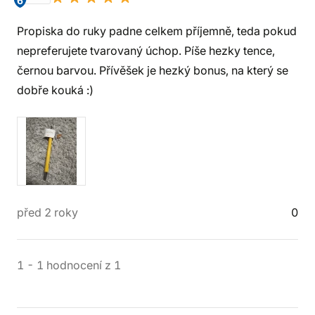
6
Propiska do ruky padne celkem příjemně, teda pokud
nepreferujete tvarovaný úchop. Píše hezky tence,
černou barvou. Přívěšek je hezký bonus, na který se
dobře kouká :)
před 2 roky
0
1
-
1
hodnocení
z
1