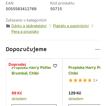
EAN
Kód produktu
5055583412769
50715
Zařazeno v kategoriích
Dárky a sběratelství
Plakáty a papírnictví
Pera a propisky
Doporučujeme
Doprodej
Propiska Harry Potter -
Propiska Harry Potte
Brumbál, Chibi
Chibi
1×
69 Kč
129 Kč
skladem
skladem