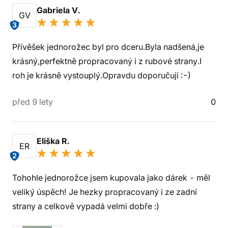
Gabriela V.
GV
3
Přívěšek jednorožec byl pro dceru.Byla nadšená,je
krásný,perfektně propracovaný i z rubové strany.I
roh je krásně vystouplý.Opravdu doporučuji :-)
před 9 lety
0
Eliška R.
ER
2
Tohohle jednorožce jsem kupovala jako dárek - měl
veliký úspěch! Je hezky propracovaný i ze zadní
strany a celkově vypadá velmi dobře :)