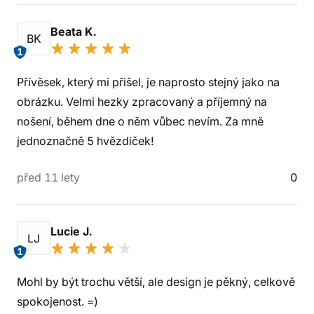
Beata K.
BK
1
Přívěsek, který mi přišel, je naprosto stejný jako na
obrázku. Velmi hezky zpracovaný a příjemný na
nošení, během dne o něm vůbec nevím. Za mně
jednoznačně 5 hvězdiček!
před 11 lety
0
Lucie J.
LJ
1
Mohl by být trochu větší, ale design je pěkný, celkově
spokojenost. =)