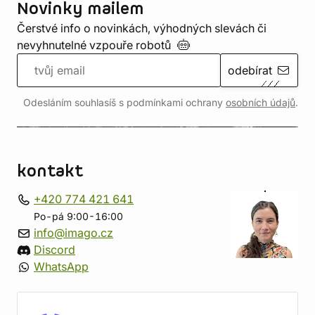
Novinky mailem
Čerstvé info o novinkách, výhodných slevách či
nevyhnutelné vzpouře
robotů
odebírat
Odesláním souhlasíš s podmínkami ochrany
osobních údajů
.
kontakt
+420 774 421 641
Po-pá 9:00-16:00
info@imago.cz
Discord
WhatsApp