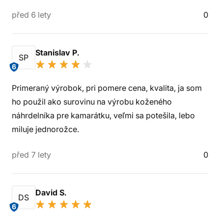
před 6 lety
0
Stanislav P.
SP
6
Primeraný výrobok, pri pomere cena, kvalita, ja som
ho použil ako surovinu na výrobu koženého
náhrdelníka pre kamarátku, veľmi sa potešila, lebo
miluje jednorožce.
před 7 lety
0
David S.
DS
6