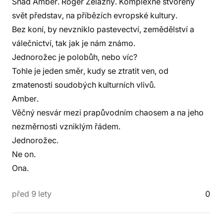
Snad Amber. Roger Zelazny. Komplexně stvořený
svět představ, na příbězích evropské kultury.
Bez koní, by nevzniklo pastevectví, zemědělství a
válečnictví, tak jak je nám známo.
Jednorožec je polobůh, nebo víc?
Tohle je jeden směr, kudy se ztratit ven, od
zmatenosti soudobých kulturních vlivů.
Amber.
Věčný nesvár mezi prapůvodním chaosem a na jeho
nezměrnosti vzniklým řádem.
Jednorožec.
Ne on.
Ona.
před 9 lety
0