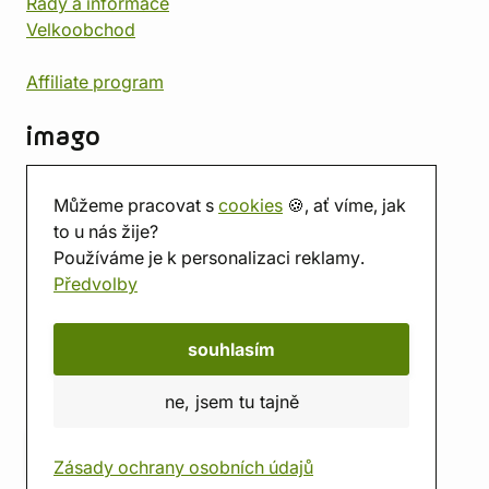
Rady a informace
Velkoobchod
Affiliate program
imago
Kontakt
Můžeme pracovat s
cookies
🍪, ať víme, jak
Prodejna
to u nás žije?
Herna
Používáme je k personalizaci reklamy.
O nás
Předvolby
Hodnocení obchodu
Dárkové poukazy
Kalendář
souhlasím
imago.blog
ne, jsem tu tajně
Zásady ochrany osobních údajů