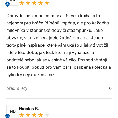
4
Opravdu, není moc co napsat. Skvělá kniha, a to
nejenom pro hráče Příběhů Impéria, ale pro každého
milovníka viktoriánské doby či steampunku. Jako
obvykle, v knize nenajdete žádná pravidla. Jenom
texty plné inspirace, které vám ukážou, jaký život žili
lidé v této době, jak těžké to mají vynálezci a
badatelé nebo jak se vlastně válčilo. Rozhodně stojí
za to koupit, pokud pro vám pára, ozubená kolečka a
cylindry nejsou zcela cizí.
před 9 lety
0
Nicolas B.
NB
6