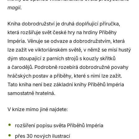
magií.
Kniha dobrodružství je druhá doplňující příručka,
která rozšiřuje svět české hry na hrdiny Příběhy
Impéria. Věnuje se odvaze a dobrodružstvím, která
lze zažít ve viktoriánském světě, v němž se mísí hustý
dým stoupající z parních strojů s kouzly skřítků
a čarodějů. Podrobně rozebírá dobrodružné povahy
hráčských postav a příběhy, které s nimi lze zažít.
Tato kniha není bez základní knihy Příběhů Impéria
samostatně hratelná.
V knize mimo jiné najdete:
rozšíření popisu světa Příběhů Impéria
přes 30 nových ilustrací