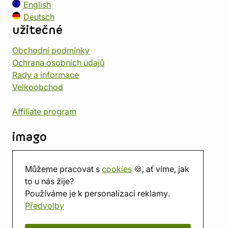
English
Deutsch
užitečné
Obchodní podmínky
Ochrana osobních údajů
Rady a informace
Velkoobchod
Affiliate program
imago
Kontakt
Můžeme pracovat s
cookies
🍪, ať víme, jak
Prodejna
to u nás žije?
Herna
Používáme je k personalizaci reklamy.
O nás
Předvolby
Hodnocení obchodu
Dárkové poukazy