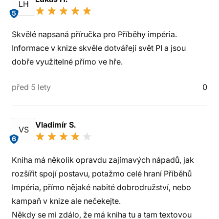
LH
5
Skvělé napsaná příručka pro Příběhy impéria.
Informace v knize skvěle dotvářejí svět PI a jsou
dobře využitelné přímo ve hře.
před 5 lety
0
Vladimír S.
VS
6
Kniha má několik opravdu zajímavých nápadů, jak
rozšířit spojí postavu, potažmo celé hraní Příběhů
Impéria, přímo nějaké nabité dobrodružství, nebo
kampaň v knize ale nečekejte.
Někdy se mi zdálo, že má kniha tu a tam textovou