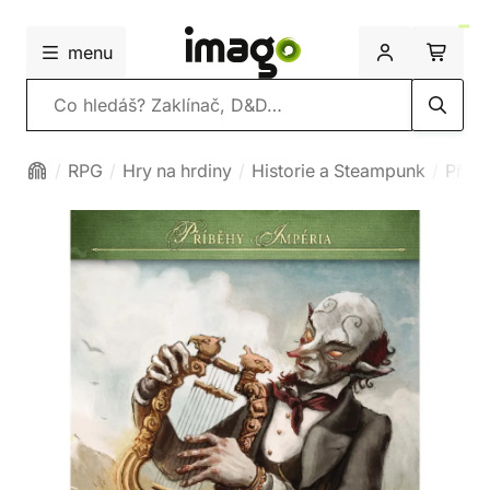
menu
Vyhledávání
RPG
Hry na hrdiny
Historie a Steampunk
Příbě