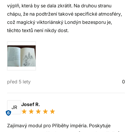
výplň, která by se dala zkrátit. Na druhou stranu
chápu, že na podtržení takové specifické atmosféry,
což magický viktoriánský Londýn bezesporu je,
těchto textů není nikdy dost.
před 5 lety
0
Josef R.
JR
6
Zajímavý modul pro Příběhy impéria. Poskytuje