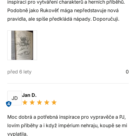
inspiraci pro vytváření charakterů a herních příběhů.
Podobně jako Rukověť mága nepředstavuje nová
pravidla, ale spíše předkládá nápady. Doporučuji.
před 6 lety
0
Jan D.
JD
4
Moc dobrá a potřebná inspirace pro vypravěče a PJ,
lovím příběhy a i když impérium nehraju, koupě se mi
vyplatila.