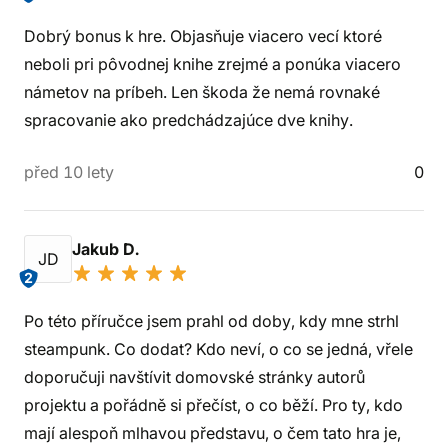
Dobrý bonus k hre. Objasňuje viacero vecí ktoré
neboli pri pôvodnej knihe zrejmé a ponúka viacero
námetov na príbeh. Len škoda že nemá rovnaké
spracovanie ako predchádzajúce dve knihy.
před 10 lety
0
Jakub D.
JD
2
Po této příručce jsem prahl od doby, kdy mne strhl
steampunk. Co dodat? Kdo neví, o co se jedná, vřele
doporučuji navštívit domovské stránky autorů
projektu a pořádně si přečíst, o co běží. Pro ty, kdo
mají alespoň mlhavou představu, o čem tato hra je,