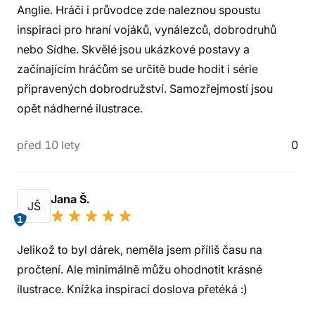
Anglie. Hráči i průvodce zde naleznou spoustu
inspiraci pro hraní vojáků, vynálezců, dobrodruhů
nebo Sídhe. Skvělé jsou ukázkové postavy a
začínajícím hráčům se určitě bude hodit i série
připravených dobrodružství. Samozřejmostí jsou
opět nádherné ilustrace.
před 10 lety
0
Jana Š.
JŠ
1
Jelikož to byl dárek, neměla jsem příliš času na
pročtení. Ale minimálně můžu ohodnotit krásné
ilustrace. Knížka inspirací doslova přetéká :)