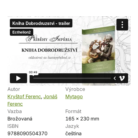
Odkazy
stránky hry
facebook Příběhů Impéria
Detaily produktu
Autor
Výrobce
Kryštof Ferenc
,
Jonáš
Mytago
Ferenc
Vazba
Formát
Brožovaná
165 x 230 mm
ISBN
Jazyk
9788090504370
čeština