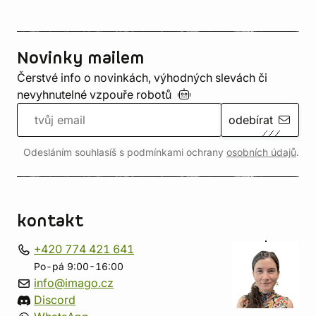
Novinky mailem
Čerstvé info o novinkách, výhodných slevách či
nevyhnutelné vzpouře
robotů
odebírat
Odesláním souhlasíš s podmínkami ochrany
osobních údajů
.
kontakt
+420 774 421 641
Po-pá 9:00-16:00
info@imago.cz
Discord