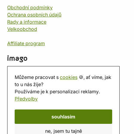
Obchodní podmínky
Ochrana osobních údajů
Rady a informace
Velkoobchod
Affiliate program
imago
Kontakt
Můžeme pracovat s
cookies
🍪, ať víme, jak
Prodejna
to u nás žije?
Herna
Používáme je k personalizaci reklamy.
O nás
Předvolby
Hodnocení obchodu
Dárkové poukazy
Kalendář
souhlasím
imago.blog
ne, jsem tu tajně