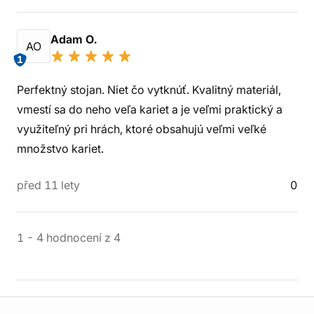
Adam O.
AO
1
Perfektný stojan. Niet čo vytknúť. Kvalitný materiál,
vmestí sa do neho veľa kariet a je veľmi praktický a
využiteľný pri hrách, ktoré obsahujú veľmi veľké
množstvo kariet.
před 11 lety
0
1
-
4
hodnocení
z
4
Informace o obchodu