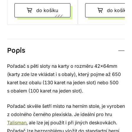
do košíku
do košíku
Popis
Pořadač s pěti sloty na karty o rozměru 42x64mm
(karty zde lze vkládat i s obaly), který pojme až 650
karet bez obalu (130 karet na jeden slot) nebo 500
s obalem (100 karet na jeden slot).
Pořadač skvěle šetří místo na herním stole, je vyroben
z odolného černého plexiskla. Je ideální pro hru
Talisman
, ale lze jej použít i při jiných deskovkách.
Pořadač lze bezproblému vložit do standartní herní