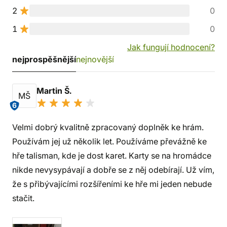
2
0
1
0
Jak fungují hodnocení?
nejprospěšnější
nejnovější
Martin Š.
MŠ
6
Velmi dobrý kvalitně zpracovaný doplněk ke hrám.
Používám jej už několik let. Používáme převážně ke
hře talisman, kde je dost karet. Karty se na hromádce
nikde nevysypávají a dobře se z něj odebírají. Už vím,
že s přibývajícími rozšířeními ke hře mi jeden nebude
stačit.