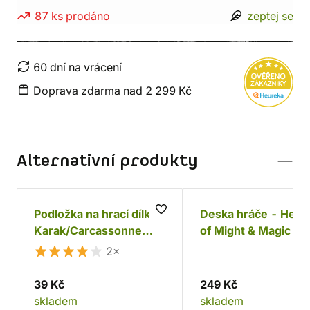
87 ks prodáno
zeptej se
60 dní na vrácení
Doprava zdarma nad 2 299 Kč
Alternativní produkty
Podložka na hrací dílky
Deska hráče - Hero
Karak/Carcassonne
of Might & Magic III
(nová verze)
2×
39 Kč
249 Kč
skladem
skladem