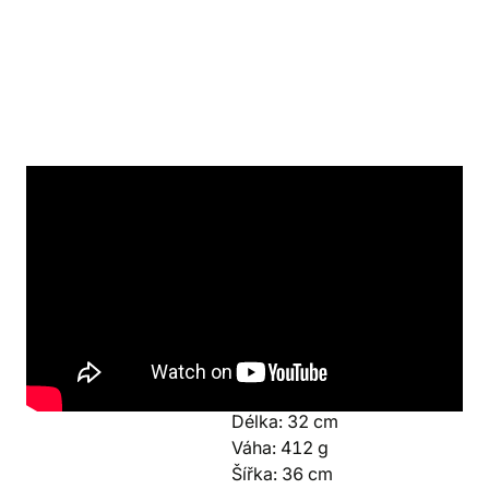
Detaily produktu
Svět
Výrobce
Harry Potter
ABYstyle
Kolekce
Parametry
Moudrý klobouk
Výška: 9 cm
Délka: 32 cm
Váha: 412 g
Šířka: 36 cm