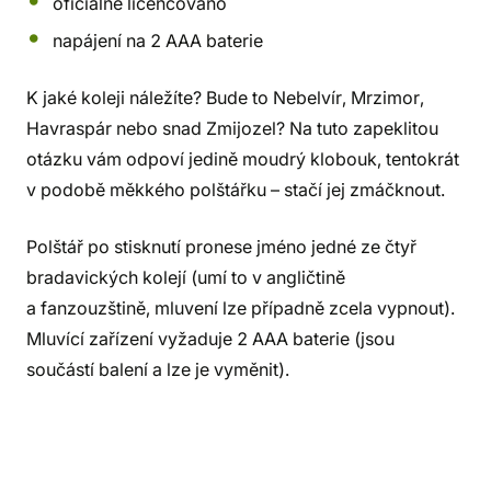
oficiálně licencováno
napájení na 2 AAA baterie
K jaké koleji náležíte? Bude to Nebelvír, Mrzimor,
Havraspár nebo snad Zmijozel? Na tuto zapeklitou
otázku vám odpoví jedině moudrý klobouk, tentokrát
v podobě měkkého polštářku – stačí jej zmáčknout.
Polštář po stisknutí pronese jméno jedné ze čtyř
bradavických kolejí (umí to v angličtině
a fanzouzštině, mluvení lze případně zcela vypnout).
Mluvící zařízení vyžaduje 2 AAA baterie (jsou
součástí balení a lze je vyměnit).