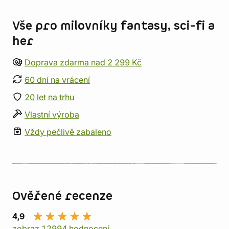
Informace o obchodu
Vše pro milovníky fantasy, sci-fi a
her
Doprava zdarma nad 2 299 Kč
60 dní na vrácení
20 let na trhu
Vlastní výroba
Vždy pečlivě zabaleno
Ověřené recenze
4,9
zobraz 12994 hodnocení