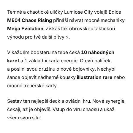
Temné a chaotické uličky Lumiose City volají! Edice
ME04 Chaos Rising
přináší návrat mocné mechaniky
Mega Evolution
. Získáš tak obrovskou taktickou
výhodu pro tvé další bitvy ⚡.
V každém boosteru na tebe čeká
10 náhodných
karet
a 1 základní karta energie. Otevři balíček
a posilni svou družinu o nové bojovníky. Nechybí
šance objevit nádherné kousky
illustration rare
nebo
mocné trenérské karty.
Sestav ten nejlepší deck a ovládni hru. Nové synergie
čekají, až je objevíš. Vstup do víru chaosu a ukaž
všem svou sílu!