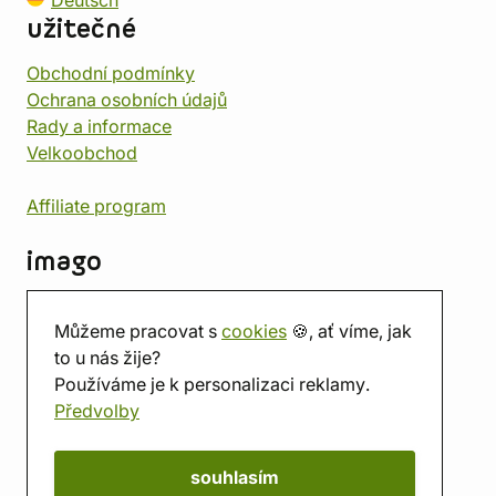
Deutsch
užitečné
Obchodní podmínky
Ochrana osobních údajů
Rady a informace
Velkoobchod
Affiliate program
imago
Kontakt
Můžeme pracovat s
cookies
🍪, ať víme, jak
Prodejna
to u nás žije?
Herna
Používáme je k personalizaci reklamy.
O nás
Předvolby
Hodnocení obchodu
Dárkové poukazy
Kalendář
souhlasím
imago.blog