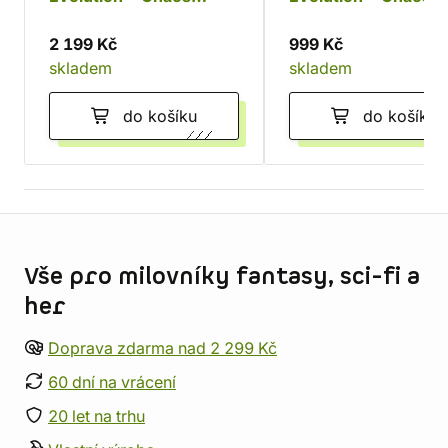
Rising Elite Trainer Box
Rising Booster Bund
2 199 Kč
999 Kč
skladem
skladem
do košíku
do košíku
Informace o obchodu
Vše pro milovníky fantasy, sci-fi a
her
Doprava zdarma nad 2 299 Kč
60 dní na vrácení
20 let na trhu