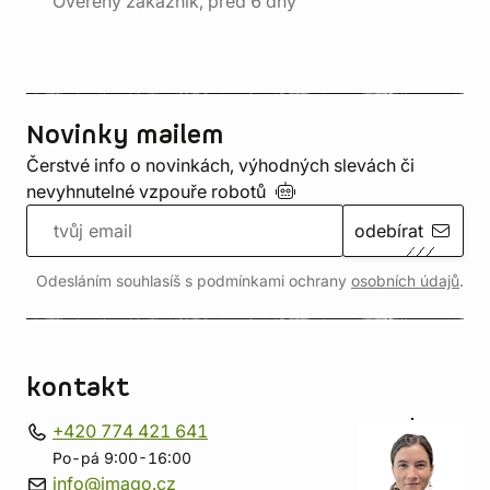
Ověřený zákazník, před 6 dny
Novinky mailem
Čerstvé info o novinkách, výhodných slevách či
nevyhnutelné vzpouře
robotů
odebírat
Odesláním souhlasíš s podmínkami ochrany
osobních údajů
.
kontakt
+420 774 421 641
Po-pá 9:00-16:00
info@imago.cz