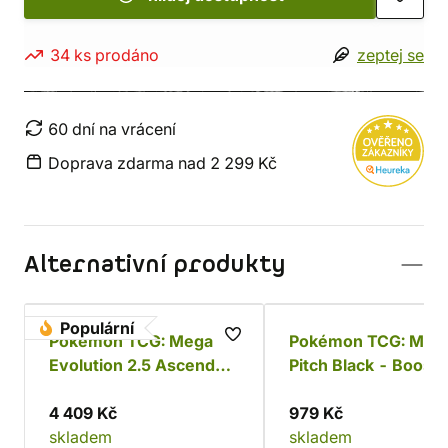
34 ks prodáno
zeptej se
60 dní na vrácení
Doprava zdarma nad 2 299 Kč
Alternativní produkty
Populární
Pokémon TCG: Mega
Pokémon TCG: ME0
Evolution 2.5 Ascended
Pitch Black - Booste
Heroes - Elite trainer
Bundle
box
4 409 Kč
979 Kč
skladem
skladem