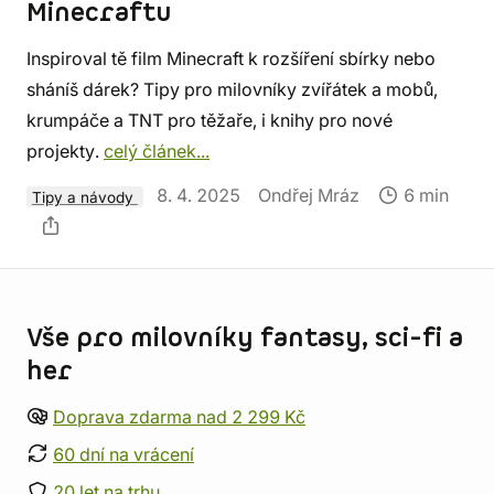
Minecraftu
Inspiroval tě film Minecraft k rozšíření sbírky nebo
sháníš dárek? Tipy pro milovníky zvířátek a mobů,
krumpáče a TNT pro těžaře, i knihy pro nové
projekty.
celý článek...
8. 4. 2025
Ondřej Mráz
6 min
Tipy a návody
Informace o obchodu
Vše pro milovníky fantasy, sci-fi a
her
Doprava zdarma nad 2 299 Kč
60 dní na vrácení
20 let na trhu