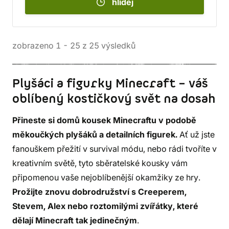
hlídej
zobrazeno
1
-
25
z
25
výsledků
Plyšáci a figurky Minecraft – váš
oblíbený kostičkový svět na dosah
Přineste si domů kousek Minecraftu v podobě
měkoučkých plyšáků a detailních figurek.
Ať už jste
fanouškem přežití v survival módu, nebo rádi tvoříte v
kreativním světě, tyto sběratelské kousky vám
připomenou vaše nejoblíbenější okamžiky ze hry.
Prožijte znovu dobrodružství s Creeperem,
Stevem, Alex nebo roztomilými zvířátky, které
dělají Minecraft tak jedinečným
.