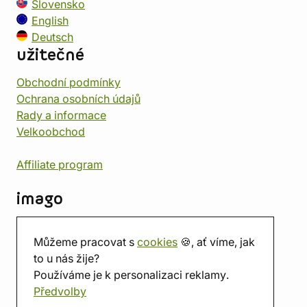
Slovensko
English
Deutsch
užitečné
Obchodní podmínky
Ochrana osobních údajů
Rady a informace
Velkoobchod
Affiliate program
imago
Kontakt
Můžeme pracovat s
cookies
🍪, ať víme, jak
Prodejna
to u nás žije?
Herna
Používáme je k personalizaci reklamy.
O nás
Předvolby
Hodnocení obchodu