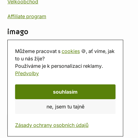
Velkoobchod
Affiliate program
imago
Kontakt
Můžeme pracovat s
cookies
🍪, ať víme, jak
Prodejna
to u nás žije?
Herna
Používáme je k personalizaci reklamy.
O nás
Předvolby
Hodnocení obchodu
Dárkové poukazy
Kalendář
souhlasím
imago.blog
ne, jsem tu tajně
Zásady ochrany osobních údajů