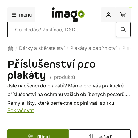
menu
Vyhledávání
Dárky a sběratelství
Plakáty a papírnictví
Plakát
Příslušenství pro
plakáty
/ produktů
Jste nadšenci do plakátů? Máme pro vás praktické
příslušenství na ochranu vašich oblíbených posterů.
Rámy a lišty, které perfektně doplní vaši sbírku
Pokračovat
a umožní snadné zavěšení na stěny, dveře nebo jiné
plochy. Uchovejte své plakáty v perfektním stavu.
filtruj
seřaď