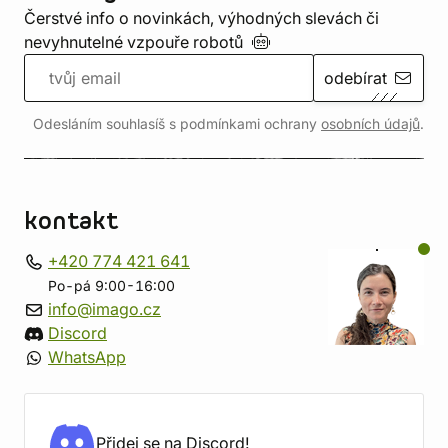
Čerstvé info o novinkách, výhodných slevách či
nevyhnutelné vzpouře
robotů
odebírat
Odesláním souhlasíš s podmínkami ochrany
osobních údajů
.
kontakt
+420 774 421 641
Po-pá 9:00-16:00
info@imago.cz
Discord
WhatsApp
Přidej se na Discord!