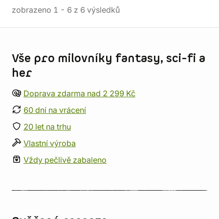
zobrazeno
1
-
6
z
6
výsledků
Informace o obchodu
Vše pro milovníky fantasy, sci-fi a
her
Doprava zdarma nad 2 299 Kč
60 dní na vrácení
20 let na trhu
Vlastní výroba
Vždy pečlivě zabaleno