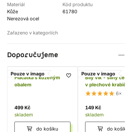
Materiál
Kód produktu
Kůže
61780
Nerezová ocel
Zařazeno v kategoriích
Doporučujeme
Pouze v imago
Pouze v imago
Placatka s koženým
Bílý vlk - silný černý
obalem
v plechové krabičce
6×
499 Kč
149 Kč
skladem
skladem
do košíku
do košíku