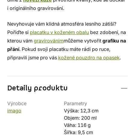
i originálního gravírování.
Nevyhovuje vám klidná atmosféra lesního zátiší?
Pořiďte si
placatku v koženém obalu
bez zdobení, na
kterou vám
gravírováním
můžeme vytvořit
grafiku na
přání
. Pokud svoji placatku máte rádi po ruce,
připravili jsme pro vás
kožené pouzdro na opasek
.
Detaily produktu
Výrobce
Parametry
imago
Výška: 12,3 cm
Objem: 200 ml
Váha: 116 g
Šířka: 9,5 cm