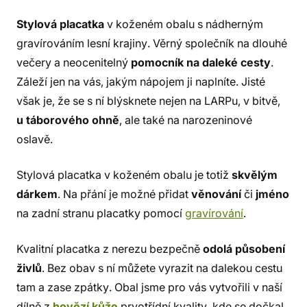
Stylová placatka
v koženém obalu s nádherným
gravírováním lesní krajiny. Věrný společník na dlouhé
večery a neocenitelný
pomocník na daleké cesty
.
Záleží jen na vás, jakým nápojem ji naplníte. Jisté
však je, že se s ní blýsknete nejen na LARPu, v bitvě,
u táborového ohně
, ale také na narozeninové
oslavě.
Stylová placatka v koženém obalu je totiž
skvělým
dárkem
. Na přání je možné přidat
věnování
či
jméno
na zadní stranu placatky pomocí
gravírování
.
Kvalitní placatka z nerezu bezpečně
odolá působení
živlů
. Bez obav s ní můžete vyrazit na dalekou cestu
tam a zase zpátky. Obal jsme pro vás vytvořili v naší
dílně z
hovězí kůže
prvotřídní kvality, kde se dočkal