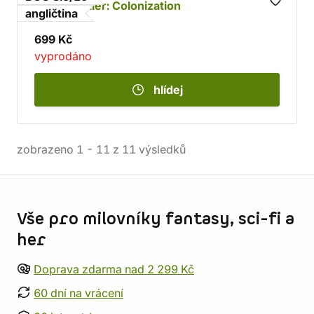
High Frontier: Colonization
angličtina
699 Kč
vyprodáno
hlídej
zobrazeno
1
-
11
z
11
výsledků
Informace o obchodu
Vše pro milovníky fantasy, sci-fi a
her
Doprava zdarma nad 2 299 Kč
60 dní na vrácení