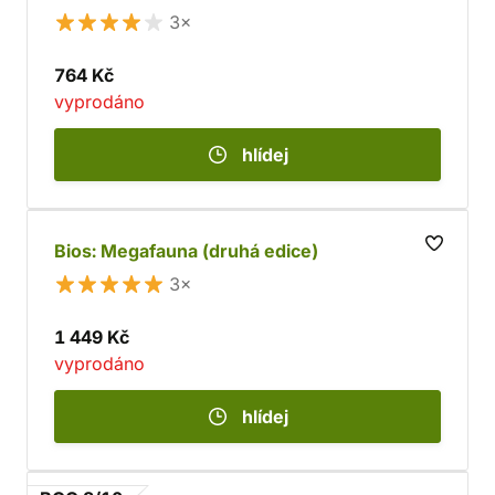
3×
764 Kč
vyprodáno
hlídej
Bios: Megafauna (druhá edice)
3×
1 449 Kč
vyprodáno
hlídej