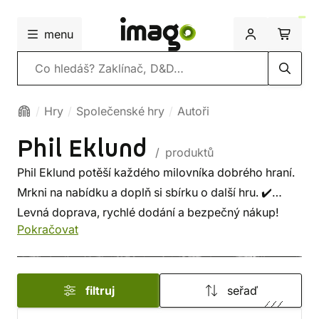
menu
Vyhledávání
Hry
Společenské hry
Autoři
Phil Eklund
/ produktů
Phil Eklund potěší každého milovníka dobrého hraní.
Mrkni na nabídku a doplň si sbírku o další hru. ✔️
Levná doprava, rychlé dodání a bezpečný nákup!
Pokračovat
filtruj
seřaď