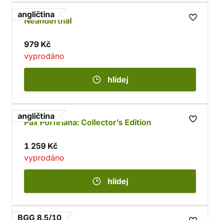
angličtina
Neanderthal
979 Kč
vyprodáno
hlídej
angličtina
Pax Porfiriana: Collector’s Edition
1 259 Kč
vyprodáno
hlídej
BGG 8.5/10