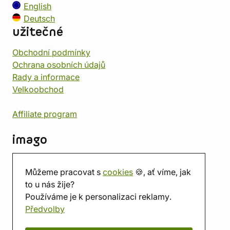
English
Deutsch
užitečné
Obchodní podmínky
Ochrana osobních údajů
Rady a informace
Velkoobchod
Affiliate program
imago
Kontakt
Můžeme pracovat s
cookies
🍪, ať víme, jak
Prodejna
to u nás žije?
Herna
Používáme je k personalizaci reklamy.
O nás
Předvolby
Hodnocení obchodu
Dárkové poukazy