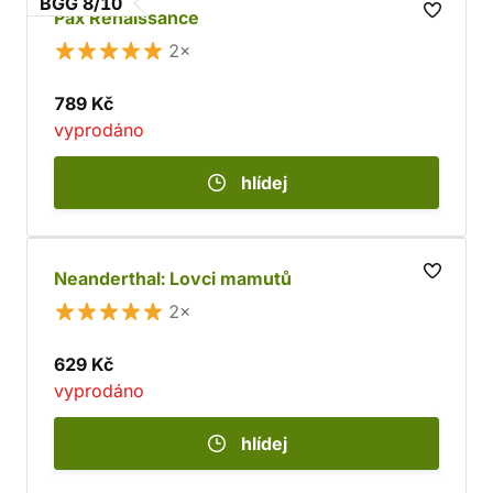
BGG 8/10
Pax Renaissance
2×
789 Kč
vyprodáno
hlídej
Neanderthal: Lovci mamutů
2×
629 Kč
vyprodáno
hlídej