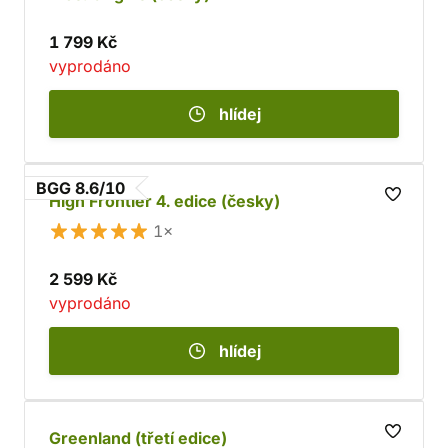
1 799 Kč
vyprodáno
hlídej
BGG 8.6/10
High Frontier 4. edice (česky)
1×
2 599 Kč
vyprodáno
hlídej
Greenland (třetí edice)