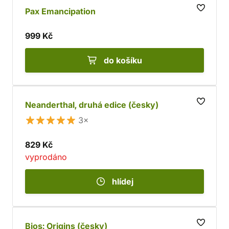
Pax Emancipation
999 Kč
do košíku
Neanderthal, druhá edice (česky)
3×
829 Kč
vyprodáno
hlídej
Bios: Origins (česky)