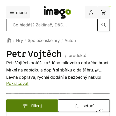
menu
Vyhledávání
Hry
Společenské hry
Autoři
Petr Vojtěch
/ produktů
Petr Vojtěch potěší každého milovníka dobrého hraní.
Mrkni na nabídku a doplň si sbírku o další hru. ✔️
Levná doprava, rychlé dodání a bezpečný nákup!
Pokračovat
filtruj
seřaď