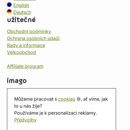
English
Deutsch
užitečné
Obchodní podmínky
Ochrana osobních údajů
Rady a informace
Velkoobchod
Affiliate program
imago
Kontakt
Můžeme pracovat s
cookies
🍪, ať víme, jak
Prodejna
to u nás žije?
Herna
Používáme je k personalizaci reklamy.
O nás
Předvolby
Hodnocení obchodu
Dárkové poukazy