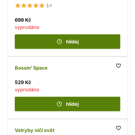
1×
699 Kč
vyprodáno
hlídej
Bossin‘ Space
529 Kč
vyprodáno
hlídej
Velryby ničí svět