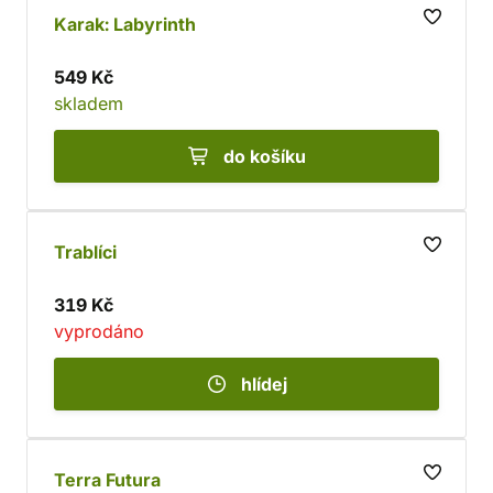
Karak: Labyrinth
549 Kč
skladem
do košíku
Trablíci
319 Kč
vyprodáno
hlídej
Terra Futura