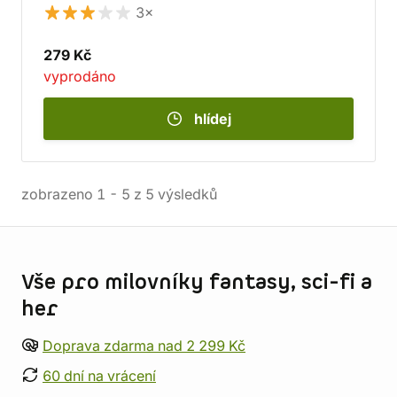
3×
279 Kč
vyprodáno
hlídej
zobrazeno
1
-
5
z
5
výsledků
Informace o obchodu
Vše pro milovníky fantasy, sci-fi a
her
Doprava zdarma nad 2 299 Kč
60 dní na vrácení