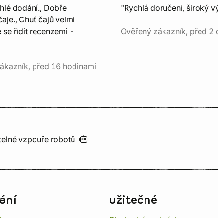
chlé dodání., Dobře
"Rychlá doručení, široký v
aje., Chuť čajů velmi
e se řídit recenzemi -
Ověřený zákazník, před 2 
ákazník, před 16 hodinami
utelné vzpouře
robotů
ání
užitečné