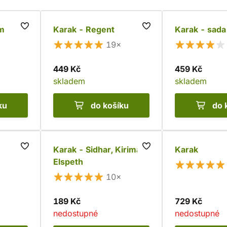
um
Karak - Regent
Karak - sada
19×
449 Kč
459 Kč
skladem
skladem
ku
do košíku
do 
Karak - Sidhar, Kirima &
Karak
Elspeth
10×
189 Kč
729 Kč
nedostupné
nedostupné