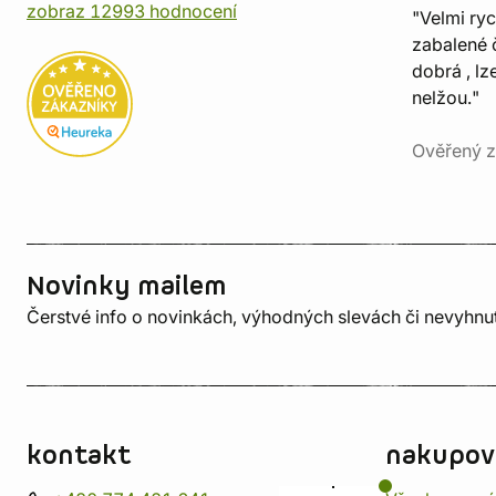
zobraz 12993 hodnocení
"Velmi ry
zabalené č
dobrá , lz
nelžou."
Ověřený z
Novinky mailem
Čerstvé info o novinkách, výhodných slevách či nevyhn
kontakt
nakupov