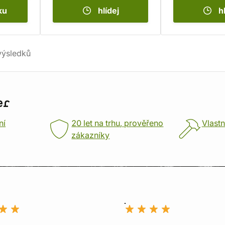
ku
hlídej
h
ýsledků
er
ní
20 let na trhu, prověřeno
Vlastn
zákazníky