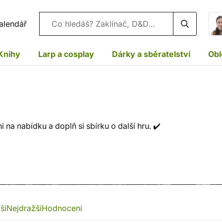
Vyhledávání
alendář
Knihy
Larp a cosplay
Dárky a sběratelství
Obl
na nabídku a doplň si sbírku o další hru. ✔️
ší
Nejdražší
Hodnocení