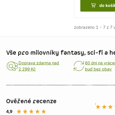
do koší
zobrazeno
1
-
7
z
7
v
Informace o obchodu
Vše pro milovníky fantasy, sci-fi a h
Doprava zdarma nad
60 dní na vráce
2 299 Kč
buď bez obav
Ověřené recenze
4,9