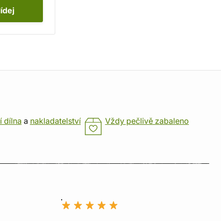
lídej
í dílna
a
nakladatelství
Vždy pečlivě zabaleno