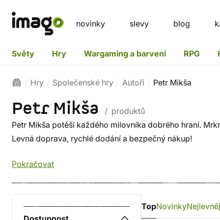
novinky
slevy
blog
k
Světy
Hry
Wargaming a barvení
RPG
Hry
Společenské hry
Autoři
Petr Mikša
Petr Mikša
/ produktů
Petr Mikša potěší každého milovníka dobrého hraní. Mrkni 
Levná doprava, rychlé dodání a bezpečný nákup!
Pokračovat
Top
Novinky
Nejlevněj
Dostupnost