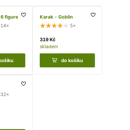
 6 figurek
Karak - Goblin
14×
5×
319 Kč
skladem
košíku
do košíku
32×