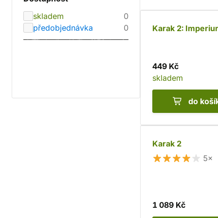
skladem
0
předobjednávka
0
Karak 2: Imperi
449 Kč
skladem
do koší
Karak 2
5×
1 089 Kč