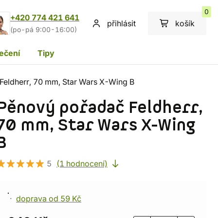
0
+420 774 421 641
přihlásit
košík
(po-pá 9:00-16:00)
ečení
Tipy
Feldherr, 70 mm, Star Wars X-Wing B
Pěnový pořadač Feldherr,
70 mm, Star Wars X-Wing
B
5
(1 hodnocení)
doprava od 59 Kč