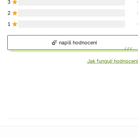
3
2
1
napiš hodnocení
Jak fungují hodnocen
Informace o obchodu