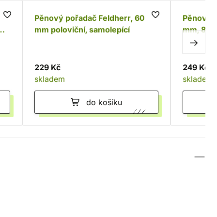
Pěnový pořadač Feldherr, 60
Pěnový p
mm poloviční, samolepící
mm, 8 ve
229 Kč
249 Kč
skladem
skladem
do košíku