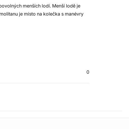
bovolných menších lodí. Menší lodě je
olitanu je místo na kolečka s manévry
0