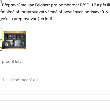
0
Přepravní molitan Feldherr pro bombardér B/SF-17 a pět li
0
možné přeprapravovat včetně připevněných podstavců. V m
všech přepravovaných lodí.
0
í?
před 8 lety
1
-
1
hodnocení
z
1