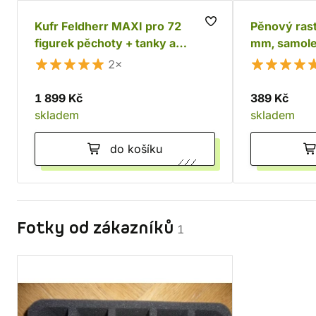
Kufr Feldherr MAXI pro 72
Pěnový rast
figurek pěchoty + tanky a
mm, samole
monstra
2×
1 899 Kč
389 Kč
skladem
skladem
do košíku
Fotky od zákazníků
1