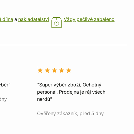
í dílna
a
nakladatelství
Vždy pečlivě zabaleno
ýběr"
"Super výběr zboží, Ochotný
personál, Prodejna je ráj všech
dny
nerdů"
Ověřený zákazník, před 5 dny