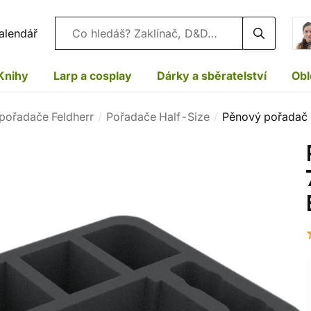
Vyhledávání
alendář
Knihy
Larp a cosplay
Dárky a sběratelství
Obl
pořadače Feldherr
Pořadače Half-Size
Pěnový pořadač 