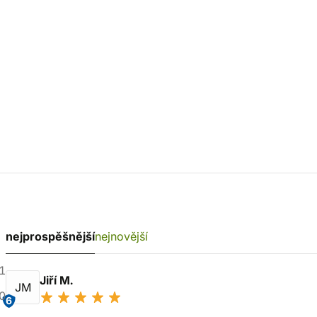
nejprospěšnější
nejnovější
1
Jiří M.
JM
0
6