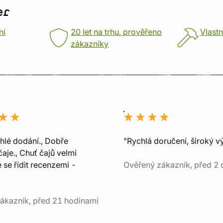
er
ní
20 let na trhu, prověřeno
Vlastn
zákazníky
chlé dodání., Dobře
"Rychlá doručení, široký v
aje., Chuť čajů velmi
e se řídit recenzemi -
Ověřený zákazník, před 2 
ákazník, před 21 hodinami