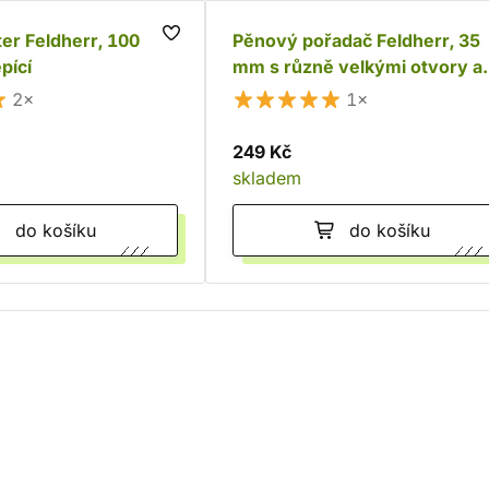
er Feldherr, 100
Pěnový pořadač Feldherr, 35
pící
mm s různě velkými otvory a
dnem
2×
1×
249 Kč
skladem
do košíku
do košíku