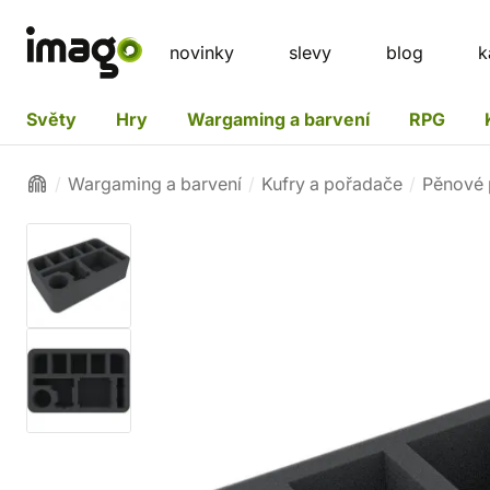
novinky
slevy
blog
k
Světy
Hry
Wargaming a barvení
RPG
Wargaming a barvení
Kufry a pořadače
Pěnové 