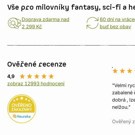
Vše pro milovníky fantasy, sci-fi a h
Doprava zdarma nad
60 dní na vráce
2 299 Kč
buď bez obav
Ověřené recenze
4,9
zobraz 12993 hodnocení
"Velmi ry
zabalené č
dobrá , lz
nelžou."
Ověřený z