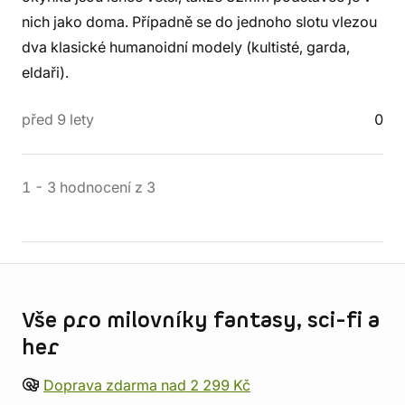
nich jako doma. Případně se do jednoho slotu vlezou
dva klasické humanoidní modely (kultisté, garda,
eldaři).
před 9 lety
0
1
-
3
hodnocení
z
3
Informace o obchodu
Vše pro milovníky fantasy, sci-fi a
her
Doprava zdarma nad 2 299 Kč