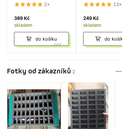
Games Workshop 5
2×
13×
slotů
389 Kč
249 Kč
skladem
skladem
do košíku
do košíku
Fotky od zákazníků
2