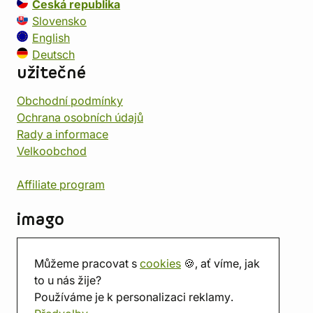
Česká republika
Slovensko
English
Deutsch
užitečné
Obchodní podmínky
Ochrana osobních údajů
Rady a informace
Velkoobchod
Affiliate program
imago
Kontakt
Můžeme pracovat s
cookies
🍪, ať víme, jak
Prodejna
to u nás žije?
Herna
Používáme je k personalizaci reklamy.
O nás