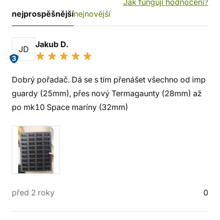
Jak fungují hodnocení?
nejprospěšnější
nejnovější
Jakub D.
JD
3
Dobrý pořadač. Dá se s tím přenášet všechno od imp
guardy (25mm), přes nový Termagaunty (28mm) až
po mk10 Space maríny (32mm)
před 2 roky
0