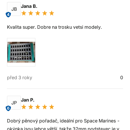
Jana B.
JB
4
Kvalita super. Dobre na trosku vetsi modely.
před 3 roky
0
Jan P.
JP
6
Dobrý pěnový pořadač, ideální pro Space Marines -
okýnka jsou lehce větší, takže 32mm podstavec je v