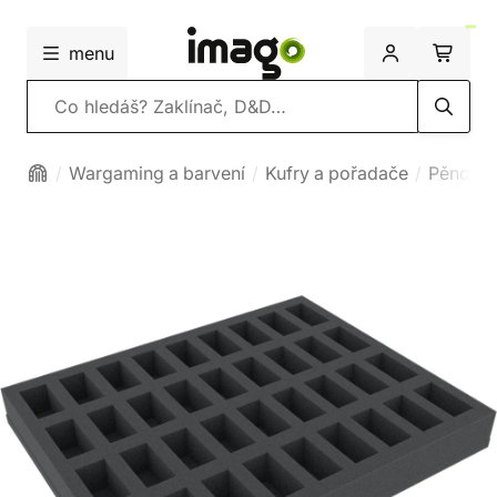
menu
Vyhledávání
Wargaming a barvení
Kufry a pořadače
Pěnové 