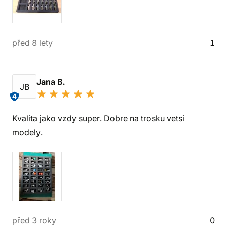
před 8 lety
1
Jana B.
JB
4
Kvalita jako vzdy super. Dobre na trosku vetsi
modely.
před 3 roky
0