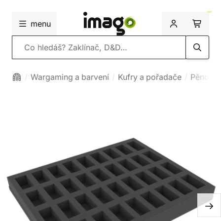
menu
Vyhledávání
Wargaming a barvení
Kufry a pořadače
Pěnové 