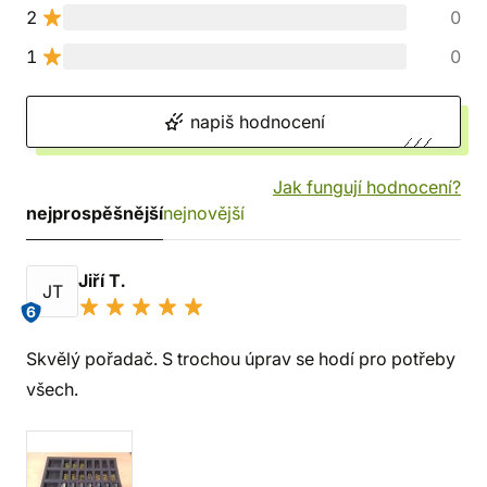
2
0
1
0
napiš hodnocení
Jak fungují hodnocení?
nejprospěšnější
nejnovější
Jiří T.
JT
6
Skvělý pořadač. S trochou úprav se hodí pro potřeby
všech.