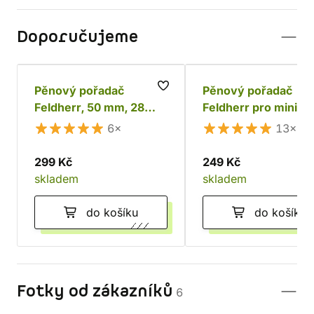
Doporučujeme
Pěnový pořadač
Pěnový pořadač
Feldherr, 50 mm, 28
Feldherr pro miniat
slotů
Games Workshop 5
6×
13×
slotů
299 Kč
249 Kč
skladem
skladem
do košíku
do košíku
Fotky od zákazníků
6