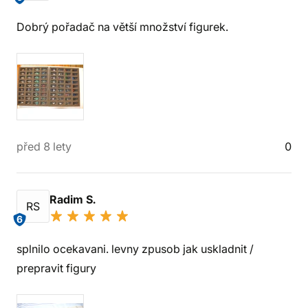
Dobrý pořadač na větší množství figurek.
před 8 lety
0
Radim S.
RS
6
splnilo ocekavani. levny zpusob jak uskladnit /
prepravit figury