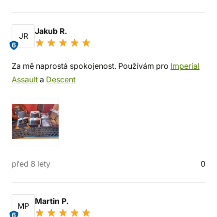
Jakub R.
JR
6
Za mě naprostá spokojenost. Používám pro
Imperial
Assault
a
Descent
před 8 lety
0
Martin P.
MP
6