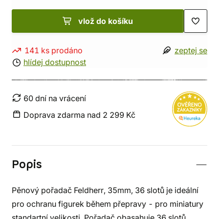
vlož do košíku
141 ks prodáno
zeptej se
hlídej dostupnost
60 dní na vrácení
Doprava zdarma nad 2 299 Kč
Popis
Pěnový pořadač Feldherr, 35mm, 36 slotů je ideální
pro ochranu figurek během přepravy - pro miniatury
standartní velikosti. Pořadač obasahuje 36 slotů,