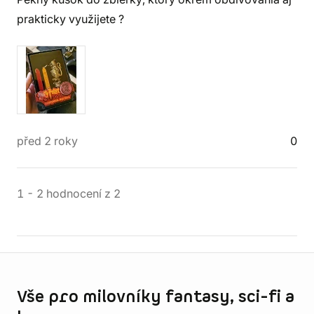
prakticky využijete ?
před 2 roky
0
1
-
2
hodnocení
z
2
Informace o obchodu
Vše pro milovníky fantasy, sci-fi a