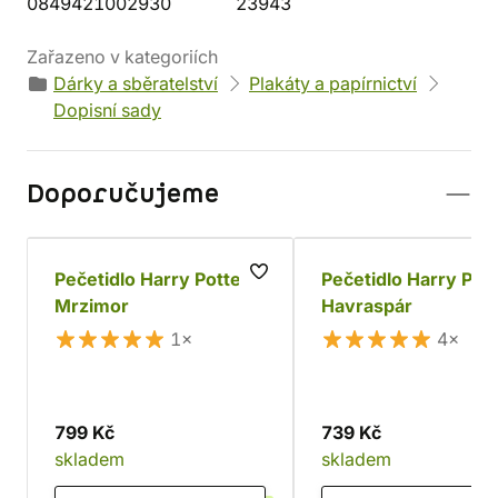
0849421002930
23943
Zařazeno v kategoriích
Dárky a sběratelství
Plakáty a papírnictví
Dopisní sady
Doporučujeme
Pečetidlo Harry Potter -
Pečetidlo Harry Pott
Mrzimor
Havraspár
1×
4×
799 Kč
739 Kč
skladem
skladem