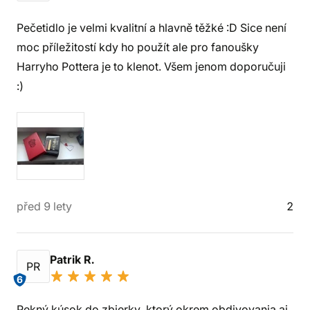
Pečetidlo je velmi kvalitní a hlavně těžké :D Sice není
moc příležitostí kdy ho použít ale pro fanoušky
Harryho Pottera je to klenot. Všem jenom doporučuji
:)
před 9 lety
2
Patrik R.
PR
6
Pekný kúsok do zbierky, ktorý okrem obdivovania aj