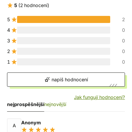
5
(2 hodnocení)
5
2
4
0
3
0
2
0
1
0
napiš hodnocení
Jak fungují hodnocení?
nejprospěšnější
nejnovější
Anonym
A