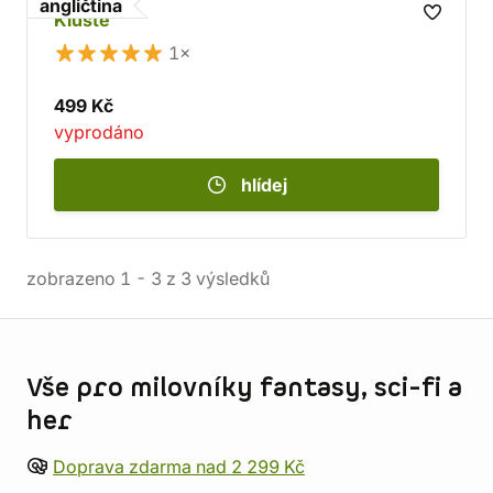
angličtina
Kluste
1×
499 Kč
vyprodáno
hlídej
zobrazeno
1
-
3
z
3
výsledků
Informace o obchodu
Vše pro milovníky fantasy, sci-fi a
her
Doprava zdarma nad 2 299 Kč