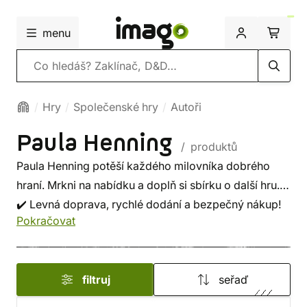
menu
Vyhledávání
Hry
Společenské hry
Autoři
Paula Henning
/ produktů
Paula Henning potěší každého milovníka dobrého
hraní. Mrkni na nabídku a doplň si sbírku o další hru.
✔️ Levná doprava, rychlé dodání a bezpečný nákup!
Pokračovat
filtruj
seřaď