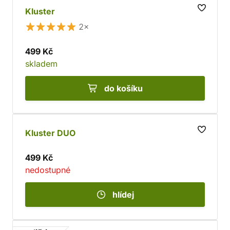
Kluster
2×
499 Kč
skladem
do košíku
Kluster DUO
499 Kč
nedostupné
hlídej