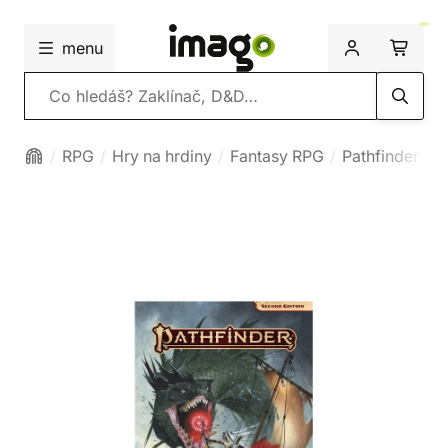
menu
Vyhledávání
RPG
Hry na hrdiny
Fantasy RPG
Pathfinder 2e