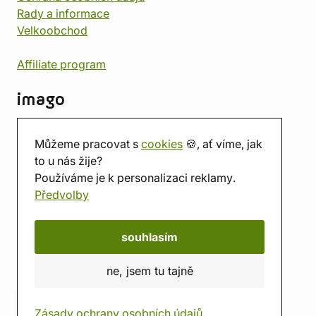
Rady a informace
Velkoobchod
Affiliate program
imago
Kontakt
Můžeme pracovat s
cookies
🍪, ať víme, jak
Prodejna
to u nás žije?
Herna
Používáme je k personalizaci reklamy.
O nás
Předvolby
Hodnocení obchodu
Dárkové poukazy
Kalendář
souhlasím
imago.blog
ne, jsem tu tajně
Zásady ochrany osobních údajů