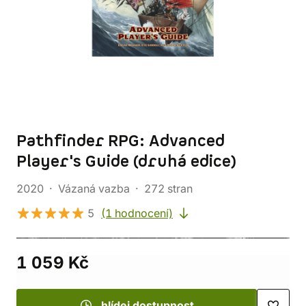
Pathfinder RPG: Advanced
Player's Guide (druhá edice)
2020
Vázaná vazba
272 stran
5
(1 hodnocení)
1 059 Kč
hlídej dostupnost