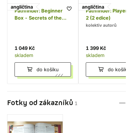
angličtina
angličtina
Pathfinder: Beginner
Pathfinder: Player 
Box - Secrets of the
2 (2 edice)
Unlit Star (2 edice)
kolektiv autorů
1 049 Kč
1 399 Kč
skladem
skladem
do košíku
do košíku
Fotky od zákazníků
1