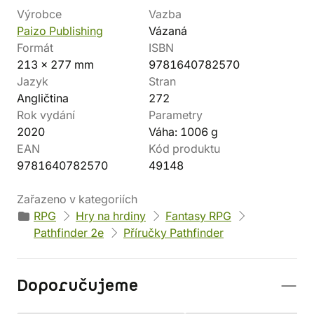
Výrobce
Vazba
Paizo Publishing
Vázaná
Formát
ISBN
213 x 277 mm
9781640782570
Jazyk
Stran
Angličtina
272
Rok vydání
Parametry
2020
Váha: 1006 g
EAN
Kód produktu
9781640782570
49148
Zařazeno v kategoriích
RPG
Hry na hrdiny
Fantasy RPG
Pathfinder 2e
Příručky Pathfinder
Doporučujeme