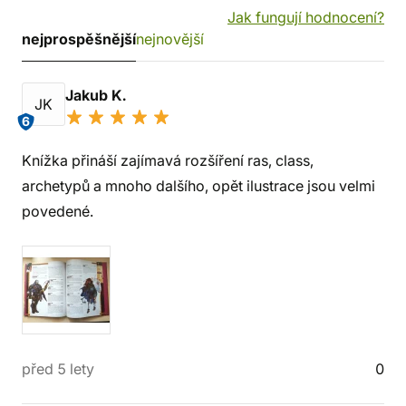
Jak fungují hodnocení?
nejprospěšnější
nejnovější
Jakub K.
JK
6
Knížka přináší zajímavá rozšíření ras, class,
archetypů a mnoho dalšího, opět ilustrace jsou velmi
povedené.
před 5 lety
0