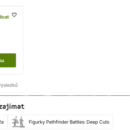
dicator
ku
ýsledků
zajímat
2e
Figurky Pathfinder Battles: Deep Cuts