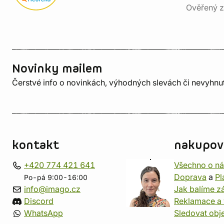
Ověřený z
Novinky mailem
Čerstvé info o novinkách, výhodných slevách či nevyhn
kontakt
nakupov
+420 774 421 641
Všechno o n
Doprava
a
Pl
Po-pá 9:00-16:00
info@imago.cz
Jak balíme zá
Discord
Reklamace a 
WhatsApp
Sledovat obj