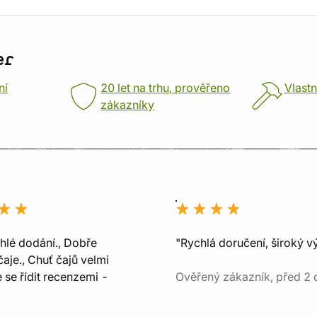
er
ní
20 let na trhu, prověřeno
Vlastn
zákazníky
chlé dodání., Dobře
"Rychlá doručení, široký v
aje., Chuť čajů velmi
e se řídit recenzemi -
Ověřený zákazník, před 2 