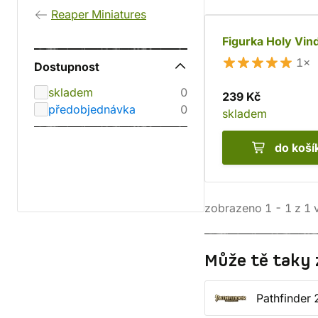
Reaper Miniatures
Figurka Holy Vin
1×
Dostupnost
skladem
0
239 Kč
předobjednávka
0
skladem
do koší
zobrazeno
1
-
1
z
1
v
Může tě taky 
Pathfinder 