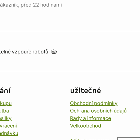
ákazník, před 22 hodinami
utelné vzpouře
robotů
ání
užitečné
ákupu
Obchodní podmínky
atba
Ochrana osobních údajů
silky
Rady a informace
vrácení
Velkoobchod
ednávku