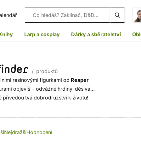
Vyhledávání
alendář
Knihy
Larp a cosplay
Dárky a sběratelství
Obl
finder
/ produktů
lními resinovými figurkami od
Reaper
urami objevíš - odvážné hrdiny, děsivá
é přivedou tvá dobrodružství k životu!
ší
Nejdražší
Hodnocení