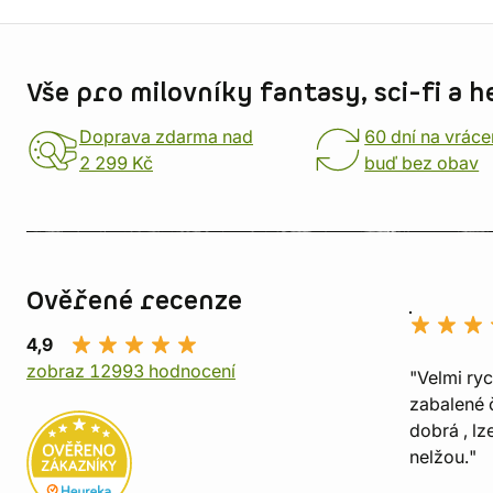
Informace o obchodu
Vše pro milovníky fantasy, sci-fi a h
Doprava zdarma nad
60 dní na vráce
2 299 Kč
buď bez obav
Ověřené recenze
4,9
zobraz 12993 hodnocení
"Velmi ry
zabalené č
dobrá , lz
nelžou."