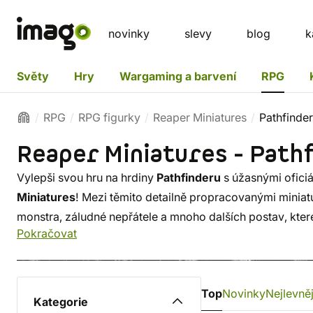
novinky
slevy
blog
k
Světy
Hry
Wargaming a barvení
RPG
RPG
RPG figurky
Reaper Miniatures
Pathfinder
Reaper Miniatures - Path
Vylepši svou hru na hrdiny
Pathfinderu
s úžasnými oficiá
Miniatures
! Mezi těmito detailně propracovanými miniat
monstra, záludné nepřátele a mnoho dalších postav, kter
Pokračovat
Top
Novinky
Nejlevněj
Kategorie