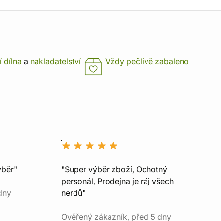
í dílna
a
nakladatelství
Vždy pečlivě zabaleno
ýběr"
"Super výběr zboží, Ochotný
personál, Prodejna je ráj všech
dny
nerdů"
Ověřený zákazník, před 5 dny