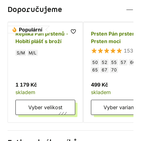
Doporučujeme
Populární
Replika Pán prstenů -
Prsten Pán prstenů 
Hobití plášť s broží
Prsten moci
153×
S/M
M/L
50
52
55
57
60
65
67
70
1 179 Kč
499 Kč
skladem
skladem
Vyber velikost
Vyber variantu