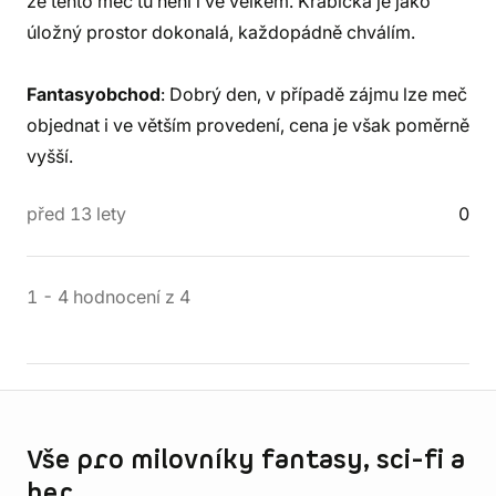
že tento meč tu není i ve velkém. Krabička je jako
úložný prostor dokonalá, každopádně chválím.
Fantasyobchod
: Dobrý den, v případě zájmu lze meč
objednat i ve větším provedení, cena je však poměrně
vyšší.
před 13 lety
0
1
-
4
hodnocení
z
4
Informace o obchodu
Vše pro milovníky fantasy, sci-fi a
her