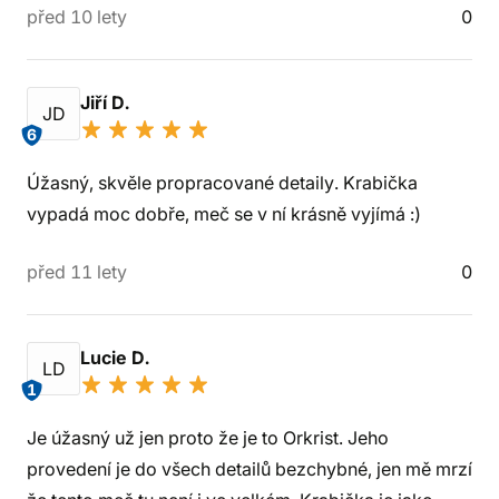
před 10 lety
0
Jiří D.
JD
6
Úžasný, skvěle propracované detaily. Krabička
vypadá moc dobře, meč se v ní krásně vyjímá :)
před 11 lety
0
Lucie D.
LD
1
Je úžasný už jen proto že je to Orkrist. Jeho
provedení je do všech detailů bezchybné, jen mě mrzí