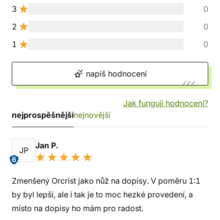
3
0
2
0
1
0
napiš hodnocení
Jak fungují hodnocení?
nejprospěšnější
nejnovější
Jan P.
JP
6
Zmenšený Orcrist jako nůž na dopisy. V poměru 1:1
by byl lepší, ale i tak je to moc hezké provedení, a
místo na dopisy ho mám pro radost.