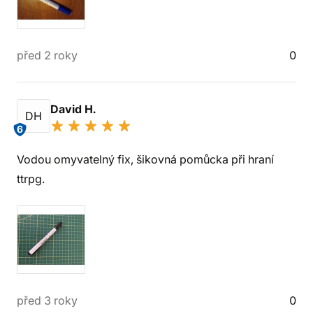
před 2 roky
0
David H.
DH
6
Vodou omyvatelný fix, šikovná pomůcka při hraní
ttrpg.
před 3 roky
0