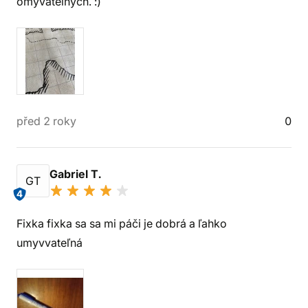
omyvatelných. :)
před 2 roky
0
Gabriel T.
GT
4
Fixka fixka sa sa mi páči je dobrá a ľahko
umyvvateľná