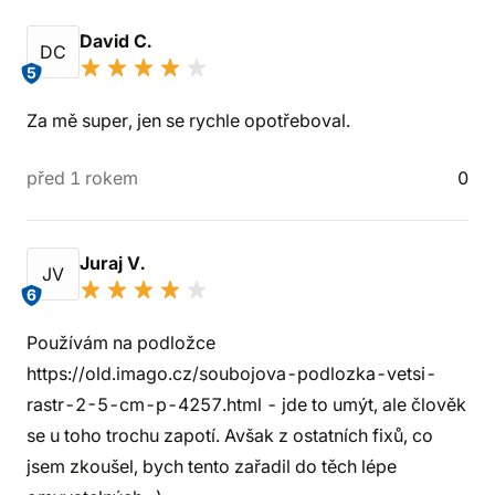
David C.
DC
5
Za mě super, jen se rychle opotřeboval.
před 1 rokem
0
Juraj V.
JV
6
Používám na podložce
https://old.imago.cz/soubojova-podlozka-vetsi-
rastr-2-5-cm-p-4257.html - jde to umýt, ale člověk
se u toho trochu zapotí. Avšak z ostatních fixů, co
jsem zkoušel, bych tento zařadil do těch lépe