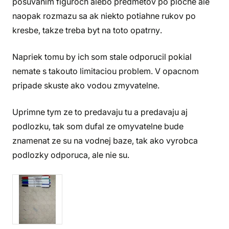
posuvanim figuroch alebo predmetov po ploche ale
naopak rozmazu sa ak niekto potiahne rukov po
kresbe, takze treba byt na toto opatrny.
Napriek tomu by ich som stale odporucil pokial
nemate s takouto limitaciou problem. V opacnom
pripade skuste ako vodou zmyvatelne.
Uprimne tym ze to predavaju tu a predavaju aj
podlozku, tak som dufal ze omyvatelne bude
znamenat ze su na vodnej baze, tak ako vyrobca
podlozky odporuca, ale nie su.