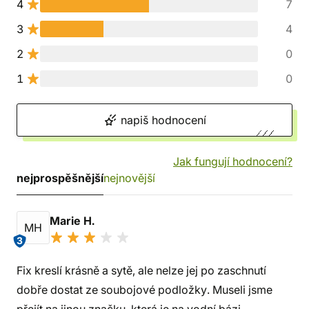
4
7
3
4
2
0
1
0
napiš hodnocení
Jak fungují hodnocení?
nejprospěšnější
nejnovější
Marie H.
MH
3
Fix kreslí krásně a sytě, ale nelze jej po zaschnutí
dobře dostat ze soubojové podložky. Museli jsme