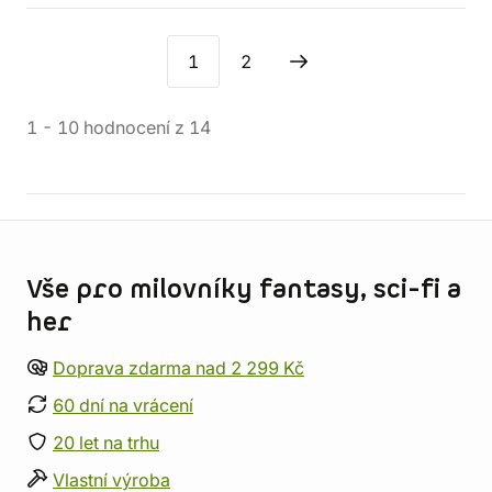
1
2
1
-
10
hodnocení
z
14
Informace o obchodu
Vše pro milovníky fantasy, sci-fi a
her
Doprava zdarma nad 2 299 Kč
60 dní na vrácení
20 let na trhu
Vlastní výroba