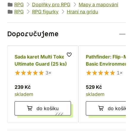
RPG
Doplňky pro RPG
Mapy a mapování
RPG
RPG figurky
Hraní na gridu
Doporučujeme
Sada karet Multi Tokens
Pathfinder: Flip-Mat
Ultimate Guard (25 ks)
Basic Environments
Multi-Pack
3×
1×
239 Kč
529 Kč
skladem
skladem
do košíku
do košíku