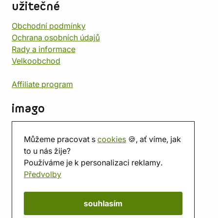
užitečné
Obchodní podmínky
Ochrana osobních údajů
Rady a informace
Velkoobchod
Affiliate program
imago
Kontakt
Můžeme pracovat s
cookies
🍪, ať víme, jak
Prodejna
to u nás žije?
Herna
Používáme je k personalizaci reklamy.
O nás
Předvolby
Hodnocení obchodu
Dárkové poukazy
Kalendář
souhlasím
imago.blog