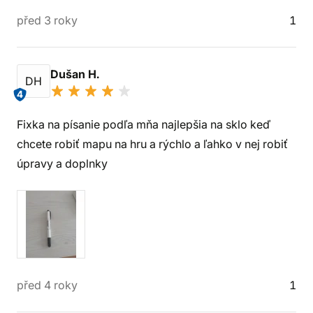
před 3 roky
1
Dušan H.
DH
4
Fixka na písanie podľa mňa najlepšia na sklo keď
chcete robiť mapu na hru a rýchlo a ľahko v nej robiť
úpravy a doplnky
před 4 roky
1