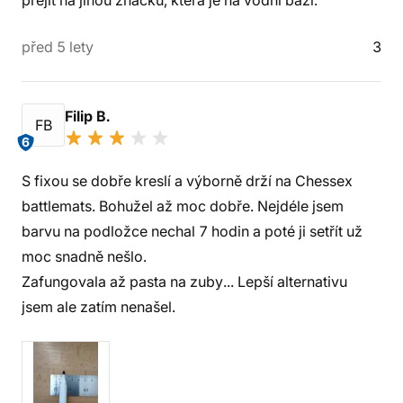
přejít na jinou značku, která je na vodní bázi.
před 5 lety
3
Filip B.
FB
6
S fixou se dobře kreslí a výborně drží na Chessex
battlemats. Bohužel až moc dobře. Nejdéle jsem
barvu na podložce nechal 7 hodin a poté ji setřít už
moc snadně nešlo.
Zafungovala až pasta na zuby... Lepší alternativu
jsem ale zatím nenašel.