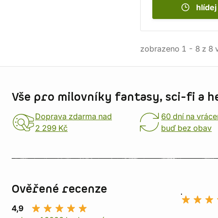
hlídej
zobrazeno
1
-
8
z
8
v
Informace o obchodu
Vše pro milovníky fantasy, sci-fi a h
Doprava zdarma nad
60 dní na vráce
2 299 Kč
buď bez obav
Ověřené recenze
4,9