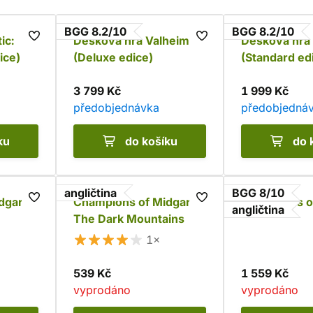
BGG 8.2/10
BGG 8.2/10
ic:
Desková hra Valheim
Desková hra
ice)
(Deluxe edice)
(Standard ed
3 799 Kč
1 999 Kč
předobjednávka
předobjedná
ku
do košíku
do 
angličtina
BGG 8/10
dgard:
Champions of Midgard:
Champions o
angličtina
The Dark Mountains
1×
539 Kč
1 559 Kč
vyprodáno
vyprodáno