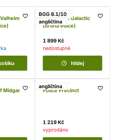
BGG 8.1/10
 Valheim
Deep Rock Galactic
angličtina
ice)
(druhá edice)
1 899 Kč
vka
nedostupné
košíku
hlídej
angličtina
f Midgard
Police Precinct
1 219 Kč
vyprodáno