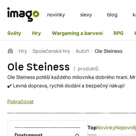
novinky
slevy
blog
k
Světy
Hry
Wargaming a barvení
RPG
Hry
Společenské hry
Autoři
Ole Steiness
Ole Steiness
/ produktů
Ole Steiness potěší každého milovníka dobrého hraní. Mrkn
✔️ Levná doprava, rychlé dodání a bezpečný nákup!
Pokračovat
Top
Novinky
Nejlevněj
Dostupnost