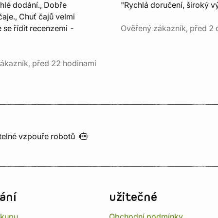
chlé dodání., Dobře
"Rychlá doručení, široký v
aje., Chuť čajů velmi
e se řídit recenzemi -
Ověřený zákazník, před 2 
ákazník, před 22 hodinami
utelné vzpouře
robotů
ání
užitečné
ákupu
Obchodní podmínky