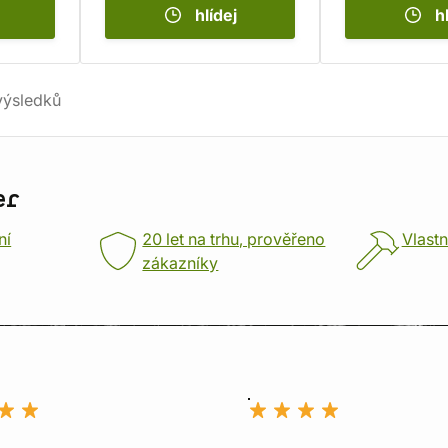
hlídej
h
ýsledků
er
ní
20 let na trhu, prověřeno
Vlastn
zákazníky