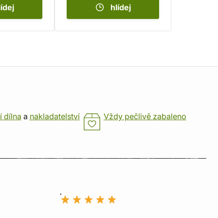
lídej
hlídej
í dílna
a
nakladatelství
Vždy pečlivě zabaleno