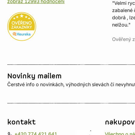
zobraz 12993 hodnocení
"Velmi ry
zabalené č
dobrá , lz
nelžou."
Ověřený z
Novinky mailem
Čerstvé info o novinkách, výhodných slevách či nevyhn
kontakt
nakupov
+420 774 421 641
Všechno o n