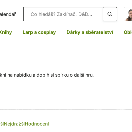
Vyhledávání
alendář
Knihy
Larp a cosplay
Dárky a sběratelství
Obl
i na nabídku a doplň si sbírku o další hru.
ší
Nejdražší
Hodnocení