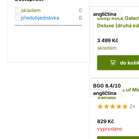
skladem
0
angličtina
předobjednávka
0
Deep Rock Galact
Deluxe (druhá ed
3 499 Kč
skladem
do koší
BGG 8.4/10
Champions of Mi
angličtina
Valhalla
2×
829 Kč
vyprodáno