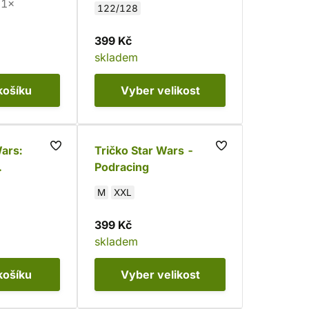
1×
122/128
399 Kč
skladem
košíku
Vyber
velikost
ars:
Tričko Star Wars -
Podracing
r
M
XXL
399 Kč
skladem
košíku
Vyber
velikost