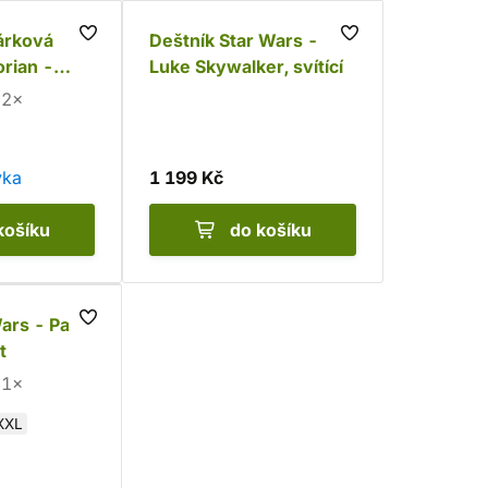
árková
Deštník Star Wars -
rian -
Luke Skywalker, svítící
er
2×
vka
1 199 Kč
košíku
do košíku
ars - Paint
t
1×
XXL