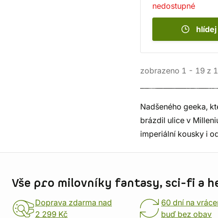
nedostupné
hlídej
zobrazeno
1
-
19
z
1
Nadšeného geeka, kte
brázdil ulice v Mille
imperiální kousky i o
Informace o obchodu
Vše pro milovníky fantasy, sci-fi a h
Doprava zdarma nad
60 dní na vráce
2 299 Kč
buď bez obav