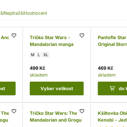
ší
Nejdražší
Hodnocení
: Andor
Tričko Star Wars -
Pantofle Sta
Mandalorian manga
Original Sto
M
L
XL
499 Kč
469 Kč
skladem
skladem
ost
Vyber
velikost
do 
: The
Tričko Star Wars: The
Kšiltovka O
rogu
Mandalorian and Grogu
Kenobi - Jed