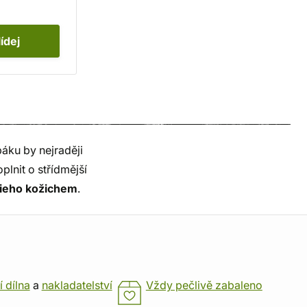
lídej
áku by nejraději
plnit o střídmější
ieho kožichem
.
í dílna
a
nakladatelství
Vždy pečlivě zabaleno