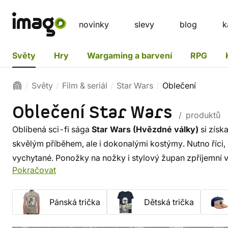
novinky
slevy
blog
k
Světy
Hry
Wargaming a barvení
RPG
Světy
Film & seriál
Star Wars
Oblečení
Oblečení Star Wars
/ produktů
Oblíbená sci-fi sága
Star Wars (Hvězdné války)
si získ
skvělým příběhem, ale i dokonalými kostýmy. Nutno říci, 
vychytané. Ponožky na nožky i stylový župan zpříjemní ve
Pokračovat
hry. Ven se zase hodí stylové tričko, teplá mikina a čepi
Síla!
Pánská trička
Dětská trička