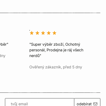
ýběr"
"Super výběr zboží, Ochotný
personál, Prodejna je ráj všech
dny
nerdů"
Ověřený zákazník, před 5 dny
odebírat