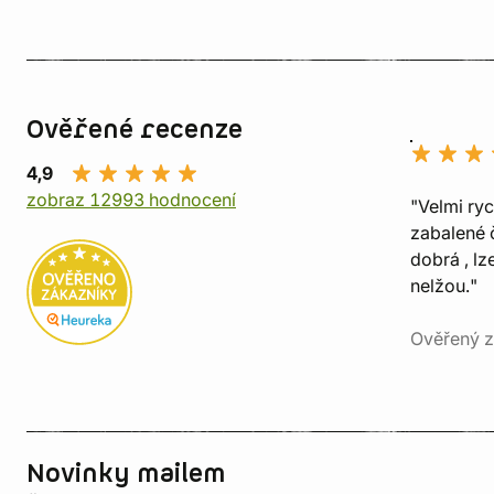
Ověřené recenze
4,9
zobraz 12993 hodnocení
"Velmi ry
zabalené č
dobrá , lz
nelžou."
Ověřený z
Novinky mailem