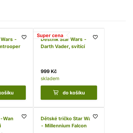
Super cena
r Wars -
Deštník Star Wars -
rmtrooper
Darth Vader, svítící
999 Kč
skladem
košíku
do košíku
bi-Wan
Dětské tričko Star Wars
i
- Millennium Falcon