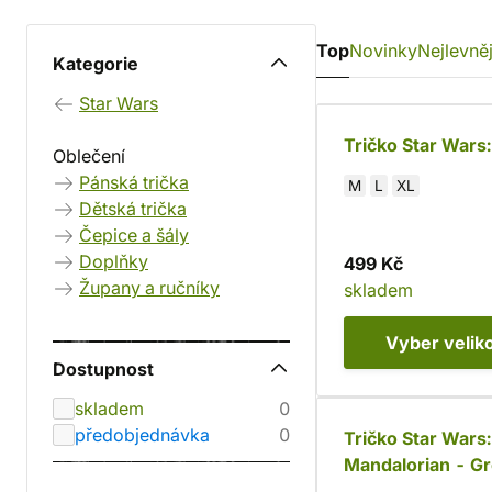
Top
Novinky
Nejlevněj
Kategorie
Star Wars
Tričko Star Wars
Oblečení
Pánská trička
M
L
XL
Dětská trička
Čepice a šály
Doplňky
499 Kč
Župany a ručníky
skladem
Vyber
velik
Dostupnost
skladem
0
předobjednávka
0
Tričko Star Wars
Mandalorian - G