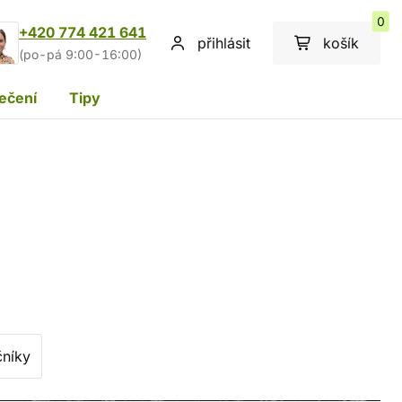
0
+420 774 421 641
přihlásit
košík
(po-pá 9:00-16:00)
ečení
Tipy
čníky