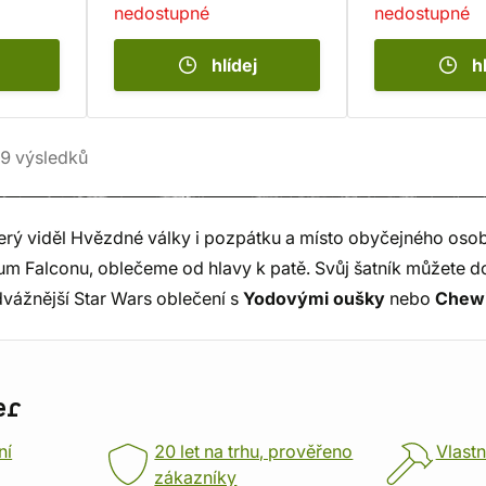
nedostupné
nedostupné
hlídej
h
9
výsledků
rý viděl Hvězdné války i pozpátku a místo obyčejného osob
nium Falconu, oblečeme od hlavy k patě. Svůj šatník můžete do
dvážnější Star Wars oblečení s
Yodovými oušky
nebo
Chew
er
ní
20 let na trhu, prověřeno
Vlastn
zákazníky