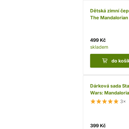
Dětská zimní čep
The Mandalorian
Grogu
499 Kč
skladem
do koší
Dárková sada Sta
Wars: Mandaloria
Snack Time
3×
399 Kč