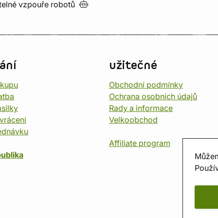
utelné vzpouře
robotů
ání
užitečné
ákupu
Obchodní podmínky
atba
Ochrana osobních údajů
silky
Rady a informace
vrácení
Velkoobchod
ednávku
Affiliate program
ublika
Můžem
Použív