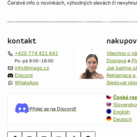
Čerstvé info o novinkách, výhodných slevách či nevyhn
kontakt
nakupov
+420 774 421 641
Všechno o n
Doprava
a
Pl
Po-pá 9:00-16:00
info@imago.cz
Jak balíme zá
Discord
Reklamace a 
WhatsApp
Sledovat obj
Česká rep
Slovensko
Přidej se na Discord!
English
Deutsch