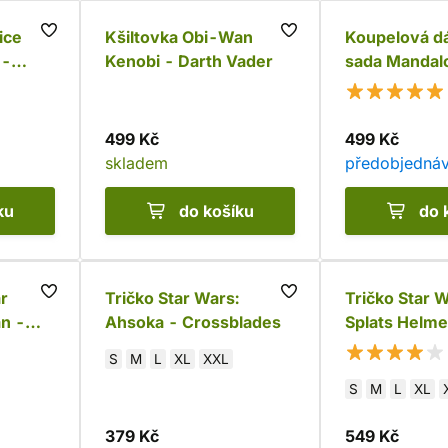
ice
Kšiltovka Obi-Wan
Koupelová d
 -
Kenobi - Darth Vader
sada Mandalo
Bounty Hunt
499 Kč
499 Kč
skladem
předobjedná
ku
do košíku
do 
r
Tričko Star Wars:
Tričko Star W
n -
Ahsoka - Crossblades
Splats Helme
S
M
L
XL
XXL
S
M
L
XL
379 Kč
549 Kč