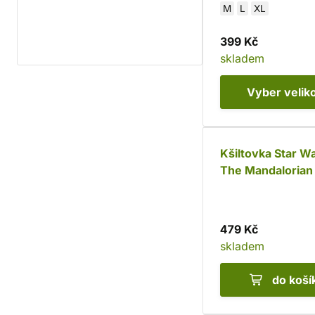
M
L
XL
399 Kč
skladem
Vyber
velik
Kšiltovka Star Wa
The Mandalorian
Grogu
479 Kč
skladem
do koší