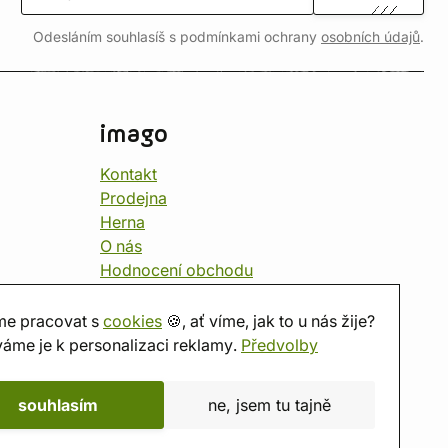
Odesláním souhlasíš s podmínkami ochrany
osobních údajů
.
imago
Kontakt
Prodejna
Herna
O nás
Hodnocení obchodu
Dárkové poukazy
Kalendář
e pracovat s
cookies
🍪, ať víme, jak to u nás žije?
imago.blog
áme je k personalizaci reklamy.
Předvolby
souhlasím
ne, jsem tu tajně