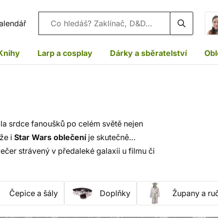
Vyhledávání
alendář
Knihy
Larp a cosplay
Dárky a sběratelství
Obl
ala srdce fanoušků po celém světě nejen
že i
Star Wars oblečení
je skutečně
čer strávený v předaleké galaxii u filmu či
ce na hlavu. Ať vás na každém kroku provází
Čepice a šály
Doplňky
Župany a ru