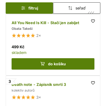
filtruj
seřaď
All You Need Is Kill - Stačí jen zabíjet
Obata Takeši
2×
499 Kč
skladem
do košíku
3
Death note - Zápisník smrti 3
kolektiv autorů
3×