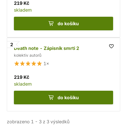
219 Kč
skladem
do košíku
2
Death note - Zápisník smrti 2
kolektiv autorů
1×
219 Kč
skladem
do košíku
zobrazeno
1
-
3
z
3
výsledků