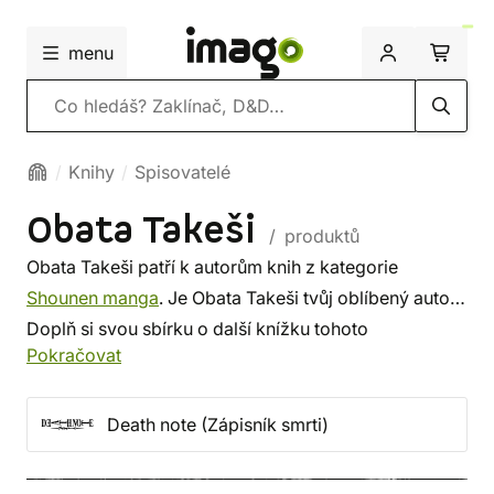
menu
Vyhledávání
Knihy
Spisovatelé
Obata Takeši
/ produktů
Obata Takeši patří k autorům knih z kategorie
Shounen manga
. Je Obata Takeši tvůj oblíbený autor?
Doplň si svou sbírku o další knížku tohoto
Pokračovat
spisovatele, nebo si prohlédni
nejnovější knihy
od
dalších autorů z této kategorie. Někdo vybírá srdcem,
někdo podle autora. U nás si vybereš z méně
Death note (Zápisník smrti)
známých i z těch proslulých. ✔️ Nabízíme levnou
dopravu, rychlé dodání a bezpečný nákup!