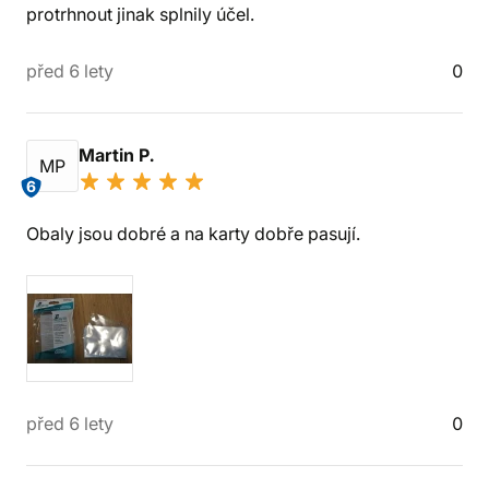
protrhnout jinak splnily účel.
před 6 lety
0
Martin P.
MP
6
Obaly jsou dobré a na karty dobře pasují.
před 6 lety
0