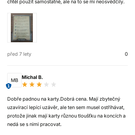
chtěl použít samostatně, ale na to se mi neosvědčily.
před 7 lety
0
Michal B.
MB
1
Dobře padnou na karty.Dobrá cena. Mají zbytečný
uzavírací lepící uzávěr, ale ten sem musel ostříhávat,
protože jinak mají karty různou tloušťku na koncích a
nedá se s nimi pracovat.