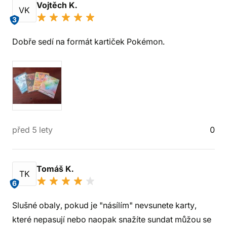
Vojtěch K.
VK
3
Dobře sedí na formát kartiček Pokémon.
před 5 lety
0
Tomáš K.
TK
6
Slušné obaly, pokud je "násílím" nevsunete karty,
které nepasují nebo naopak snažíte sundat můžou se