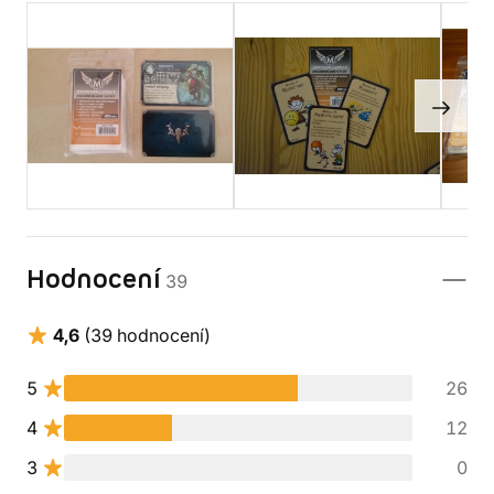
Hodnocení
39
4,6
(39 hodnocení)
5
26
4
12
3
0