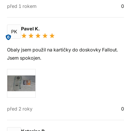
před 1 rokem
0
Pavel K.
PK
6
Obaly jsem použil na kartičky do doskovky Fallout.
Jsem spokojen.
před 2 roky
0