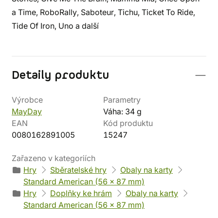
a Time, RoboRally, Saboteur, Tichu, Ticket To Ride,
Tide Of Iron, Uno a další
Detaily produktu
Výrobce
Parametry
MayDay
Váha: 34 g
EAN
Kód produktu
0080162891005
15247
Zařazeno v kategoriích
Hry
Sběratelské hry
Obaly na karty
Standard American (56 x 87 mm)
Hry
Doplňky ke hrám
Obaly na karty
Standard American (56 x 87 mm)