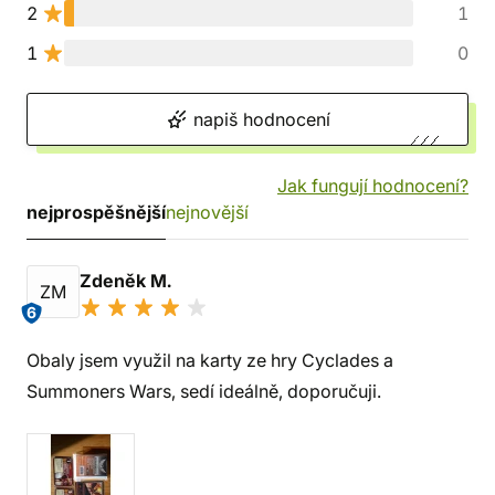
2
1
1
0
napiš hodnocení
Jak fungují hodnocení?
nejprospěšnější
nejnovější
Zdeněk M.
ZM
6
Obaly jsem využil na karty ze hry Cyclades a
Summoners Wars, sedí ideálně, doporučuji.