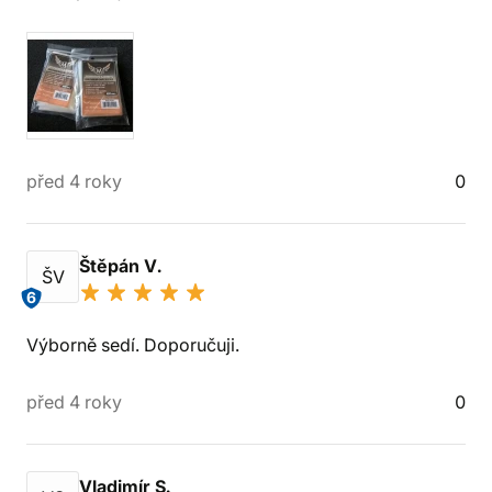
před 4 roky
0
Štěpán V.
ŠV
6
Výborně sedí. Doporučuji.
před 4 roky
0
Vladimír S.