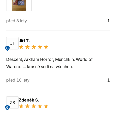
před 8 lety
1
Jiří T.
JT
6
Descent, Arkham Horror, Munchkin, World of
Warcraft... krásně sedí na všechno.
před 10 lety
1
Zdeněk S.
ZS
6