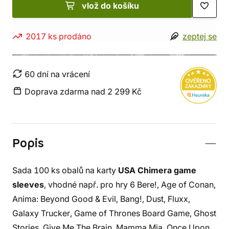
vlož do košíku
2017 ks prodáno
zeptej se
60 dní na vrácení
Doprava zdarma nad 2 299 Kč
Popis
Sada 100 ks obalů na karty
USA Chimera game
sleeves
, vhodné např. pro hry 6 Bere!, Age of Conan,
Anima: Beyond Good & Evil, Bang!, Dust, Fluxx,
Galaxy Trucker, Game of Thrones Board Game, Ghost
Stories, Give Me The Brain, Mamma Mia, Once Upon