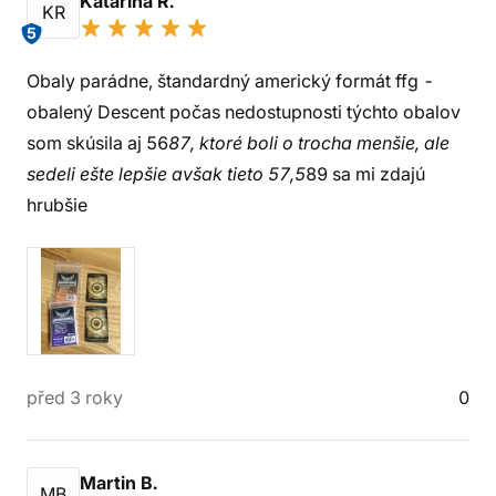
Katarína R.
KR
5
Obaly parádne, štandardný americký formát ffg -
obalený Descent počas nedostupnosti týchto obalov
som skúsila aj 56
87, ktoré boli o trocha menšie, ale
sedeli ešte lepšie avšak tieto 57,5
89 sa mi zdajú
hrubšie
před 3 roky
0
Martin B.
MB