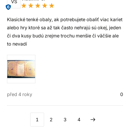
VS
6
Klasické tenké obaly, ak potrebujete obaliť viac kariet
alebo hry ktoré sa až tak často nehrajú sú okej, jeden
či dva kusy budú zrejme trochu menšie či väčšie ale
to nevadí
před 4 roky
0
1
2
3
4