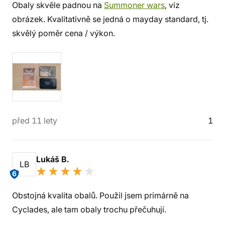
Obaly skvěle padnou na
Summoner wars
, viz
obrázek. Kvalitativně se jedná o mayday standard, tj.
skvělý poměr cena / výkon.
před 11 lety
1
Lukáš B.
LB
6
Obstojná kvalita obalů. Použil jsem primárně na
Cyclades, ale tam obaly trochu přečuhují.