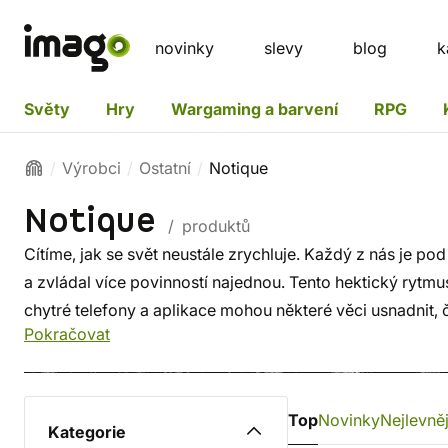
novinky
slevy
blog
k
Světy
Hry
Wargaming a barvení
RPG
Výrobci
Ostatní
Notique
Notique
/ produktů
Cítíme, jak se svět neustále zrychluje. Každý z nás je po
a zvládal více povinností najednou. Tento hektický rytmu
chytré telefony a aplikace mohou některé věci usnadnit, ča
Pokračovat
koncentraci. V
Notique
věří, že je prospěšné na chvíli z
a klidně si uspořádat myšlenky do diáře, zápisníku nebo
psaní na papír pomáhá lépe se soustředit.
Top
Novinky
Nejlevněj
Kategorie