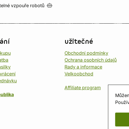
utelné vzpouře
robotů
ání
užitečné
ákupu
Obchodní podmínky
atba
Ochrana osobních údajů
silky
Rady a informace
vrácení
Velkoobchod
ednávku
Affiliate program
ublika
Můžem
Použív