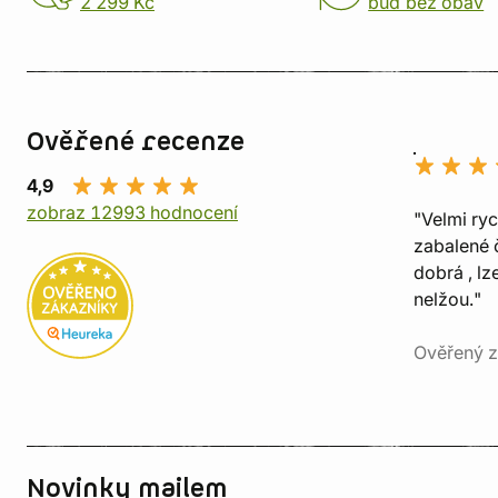
2 299 Kč
buď bez obav
Ověřené recenze
4,9
zobraz 12993 hodnocení
"Velmi ry
zabalené č
dobrá , lz
nelžou."
Ověřený z
Novinky mailem