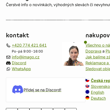
Čerstvé info o novinkách, výhodných slevách či nevyhn
kontakt
nakupov
+420 774 421 641
Všechno o n
Doprava
a
Pl
Po-pá 9:00-16:00
info@imago.cz
Jak balíme zá
Discord
Reklamace a 
WhatsApp
Sledovat obj
Česká rep
Slovensko
Přidej se na Discord!
English
Deutsch