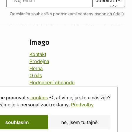
odebírat
Odesláním souhlasíš s podmínkami ochrany
osobních údajů
.
imago
Kontakt
Prodejna
Herna
O nás
Hodnocení obchodu
Dárkové poukazy
Kalendář
e pracovat s
cookies
🍪, ať víme, jak to u nás žije?
imago.blog
áme je k personalizaci reklamy.
Předvolby
souhlasím
ne, jsem tu tajně