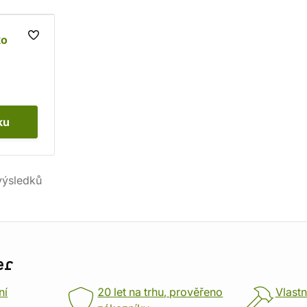
ko
ku
ýsledků
er
ní
20 let na trhu, prověřeno
Vlastn