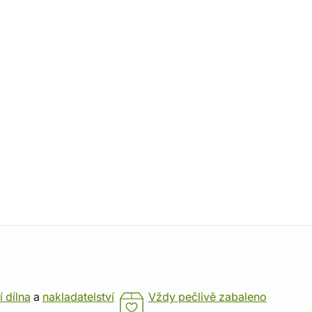
í dílna
a
nakladatelství
Vždy pečlivě zabaleno