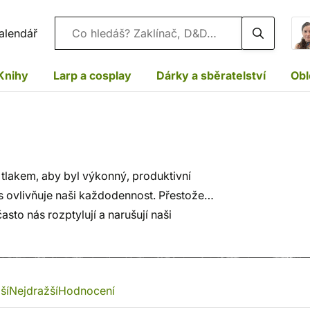
Vyhledávání
alendář
Knihy
Larp a cosplay
Dárky a sběratelství
Obl
d tlakem, aby byl výkonný, produktivní
s ovlivňuje naši každodennost. Přestože
sto nás rozptylují a narušují naši
astavit, zaměřit se na přítomný okamžik
 kalendáře. I v tomto technologickém světě
ší
Nejdražší
Hodnocení