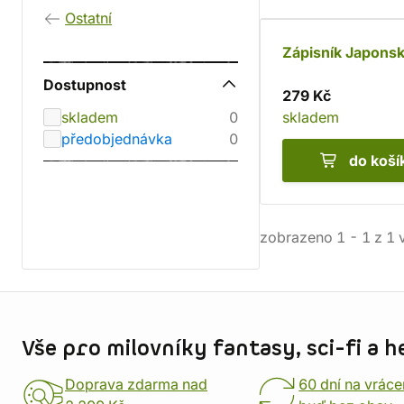
Ostatní
Zápisník Japons
Dostupnost
279 Kč
skladem
0
skladem
předobjednávka
0
do koší
zobrazeno
1
-
1
z
1
v
Informace o obchodu
Vše pro milovníky fantasy, sci-fi a h
Doprava zdarma nad
60 dní na vráce