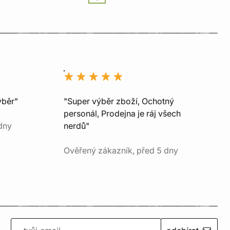
ýběr"
"Super výběr zboží, Ochotný
personál, Prodejna je ráj všech
dny
nerdů"
Ověřený zákazník, před 5 dny