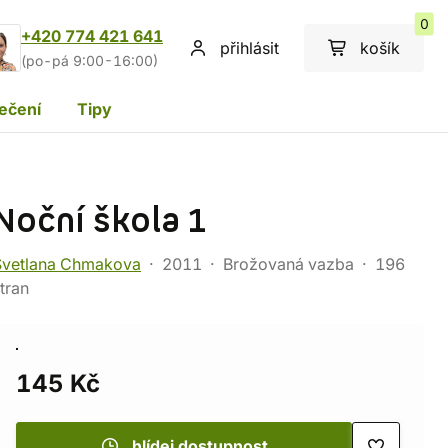
0
+420 774 421 641
přihlásit
košík
(po-pá 9:00-16:00)
ečení
Tipy
Noční škola 1
Svetlana Chmakova
2011
Brožovaná vazba
196
tran
145 Kč
hlídej dostupnost