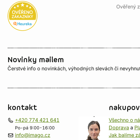
Ověřený z
Novinky mailem
Čerstvé info o novinkách, výhodných slevách či nevyhn
kontakt
nakupov
+420 774 421 641
Všechno o n
Doprava
a
Pl
Po-pá 9:00-16:00
info@imago.cz
Jak balíme zá