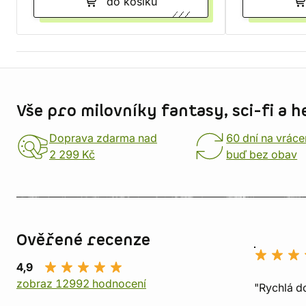
do košíku
Informace o obchodu
Vše pro milovníky fantasy, sci-fi a h
Doprava zdarma nad
60 dní na vráce
2 299 Kč
buď bez obav
Ověřené recenze
4,9
zobraz 12992 hodnocení
"Rychlá do