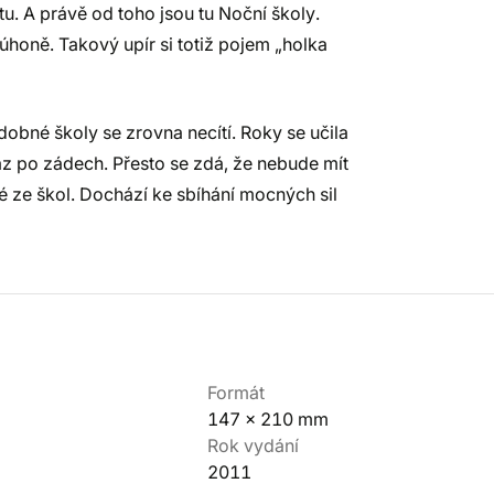
itu. A právě od toho jsou tu Noční školy.
úhoně. Takový upír si totiž pojem „holka
dobné školy se zrovna necítí. Roky se učila
áz po zádech. Přesto se zdá, že nebude mít
né ze škol. Dochází ke sbíhání mocných sil
Formát
147 x 210 mm
Rok vydání
2011