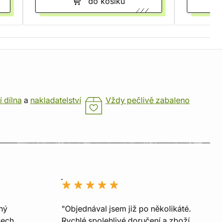
do košíku
í dílna
a
nakladatelství
Vždy pečlivě zabaleno
ný
"Objednával jsem již po několikáté.
šech
Rychlé spolehlivé doručení a zboží