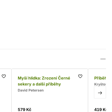
a
Myší hlídka: Zrození Černé
Příběhy 
sekery a další příběhy
Kryštof F
David Petersen
579 Kč
419 Kč