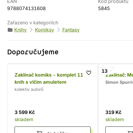
EAN
Kód produktu
9788074131608
5845
Zařazeno v kategoriích
Knihy
Komiksy
Fantasy
Doporučujeme
13
Zaklínač komiks - komplet 11
Zaklínač: M
knih s vlčím amuletem
Simon Spurri
kolektiv autorů
3 599 Kč
319 Kč
skladem
skladem