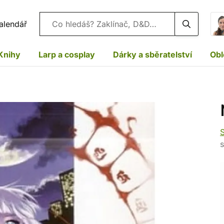
Vyhledávání
alendář
Knihy
Larp a cosplay
Dárky a sběratelství
Obl
s