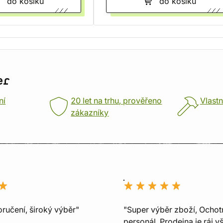
do košíku
do košíku
er
ní
20 let na trhu, prověřeno
Vlastn
zákazníky
ručení, široký výběr"
"Super výběr zboží, Ochot
personál, Prodejna je ráj v