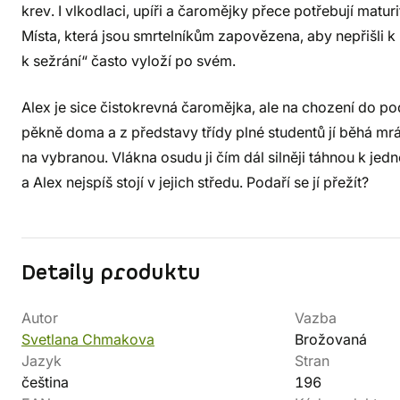
krev. I vlkodlaci, upíři a čaromějky přece potřebují matur
Místa, která jsou smrtelníkům zapovězena, aby nepřišli k 
k sežrání“ často vyloží po svém.
Alex je sice čistokrevná čaromějka, ale na chození do po
pěkně doma a z představy třídy plné studentů jí běhá mr
na vybranou. Vlákna osudu ji čím dál silněji táhnou k jed
a Alex nejspíš stojí v jejich středu. Podaří se jí přežít?
Detaily produktu
Autor
Vazba
Svetlana Chmakova
Brožovaná
Jazyk
Stran
čeština
196