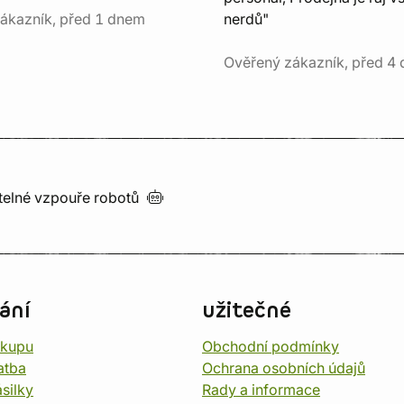
ákazník, před 1 dnem
nerdů"
Ověřený zákazník, před 4 
utelné vzpouře
robotů
ání
užitečné
ákupu
Obchodní podmínky
atba
Ochrana osobních údajů
silky
Rady a informace