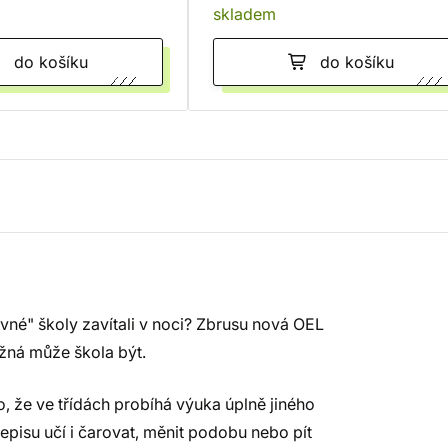
skladem
do košíku
do košíku
avné" školy zavítali v noci? Zbrusu nová OEL
žná může škola být.
to, že ve třídách probíhá výuka úplně jiného
episu učí i čarovat, měnit podobu nebo pít