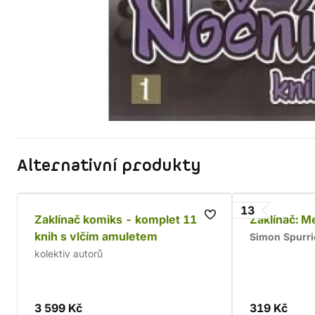
Alternativní produkty
13
Zaklínač komiks - komplet 11
Zaklínač: M
knih s vlčím amuletem
Simon Spurri
kolektiv autorů
3 599 Kč
319 Kč