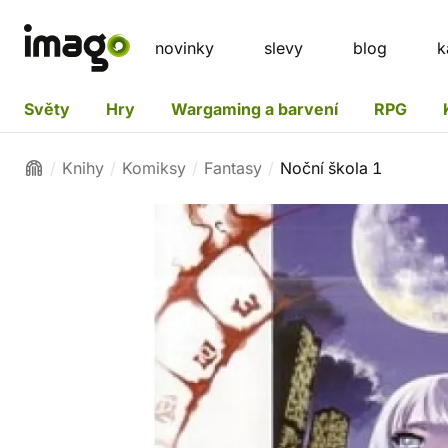
novinky
slevy
blog
k
Světy
Hry
Wargaming a barvení
RPG
Knihy
Komiksy
Fantasy
Noční škola 1