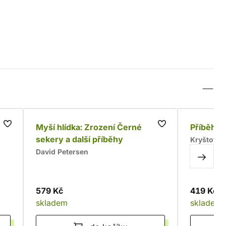
a
Myší hlídka: Zrození Černé
Příběhy 
sekery a další příběhy
Kryštof F
David Petersen
579 Kč
419 Kč
skladem
skladem