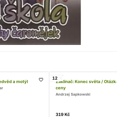
12
edvěd a motýl
Zaklínač: Konec světa / Otázk
ceny
er
Andrzej Sapkowski
319 Kč