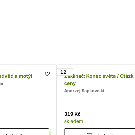
12
edvěd a motýl
Zaklínač: Konec světa / Otázk
ceny
er
Andrzej Sapkowski
319 Kč
skladem