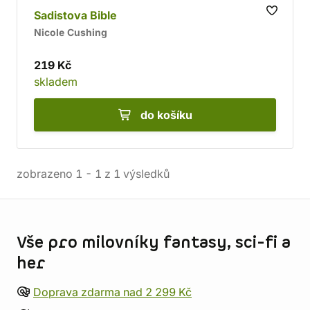
Sadistova Bible
Nicole Cushing
219 Kč
skladem
do košíku
zobrazeno
1
-
1
z
1
výsledků
Informace o obchodu
Vše pro milovníky fantasy, sci-fi a
her
Doprava zdarma nad 2 299 Kč