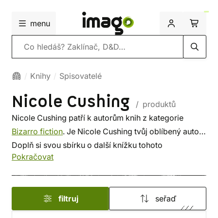
menu
Vyhledávání
Knihy
Spisovatelé
Nicole Cushing
/ produktů
Nicole Cushing patří k autorům knih z kategorie
Bizarro fiction
. Je Nicole Cushing tvůj oblíbený autor?
Doplň si svou sbírku o další knížku tohoto
Pokračovat
spisovatele, nebo si prohlédni
nejnovější knihy
od
dalších autorů z této kategorie. Někdo vybírá srdcem,
někdo podle autora. U nás si vybereš z méně
filtruj
seřaď
známých i z těch proslulých. ✔️ Nabízíme levnou
dopravu, rychlé dodání a bezpečný nákup!