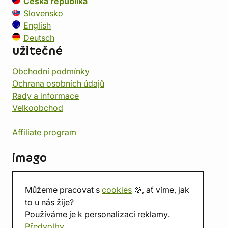
Česká republika
Slovensko
English
Deutsch
užitečné
Obchodní podmínky
Ochrana osobních údajů
Rady a informace
Velkoobchod
Affiliate program
imago
Kontakt
Můžeme pracovat s
cookies
🍪, ať víme, jak
Prodejna
to u nás žije?
Herna
Používáme je k personalizaci reklamy.
O nás
Předvolby
Hodnocení obchodu