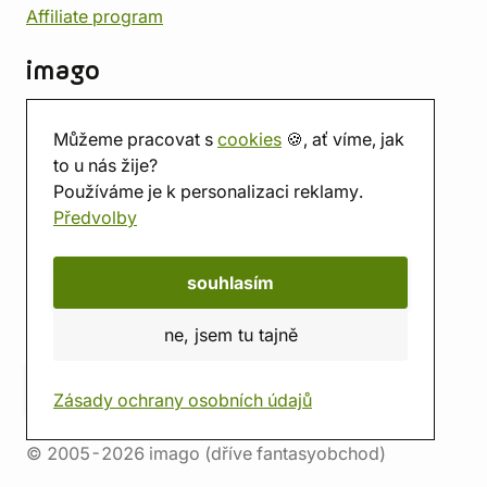
Affiliate program
imago
Kontakt
Můžeme pracovat s
cookies
🍪, ať víme, jak
Prodejna
to u nás žije?
Herna
Používáme je k personalizaci reklamy.
O nás
Předvolby
Hodnocení obchodu
Dárkové poukazy
Kalendář
souhlasím
imago.blog
ne, jsem tu tajně
Zásady ochrany osobních údajů
© 2005-2026 imago (dříve fantasyobchod)