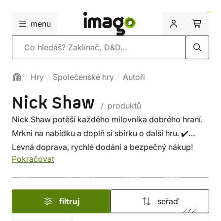
menu
Vyhledávání
Hry
Společenské hry
Autoři
Nick Shaw
/ produktů
Nick Shaw potěší každého milovníka dobrého hraní.
Mrkni na nabídku a doplň si sbírku o další hru. ✔️
Levná doprava, rychlé dodání a bezpečný nákup!
Pokračovat
filtruj
seřaď