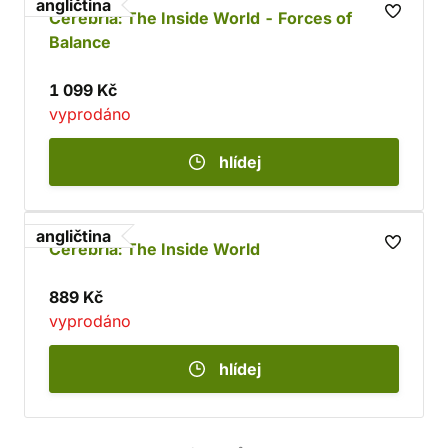
angličtina
Cerebria: The Inside World - Forces of
Balance
1 099 Kč
vyprodáno
hlídej
angličtina
Cerebria: The Inside World
889 Kč
vyprodáno
hlídej