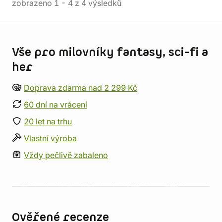
zobrazeno
1
-
4
z
4
výsledků
Informace o obchodu
Vše pro milovníky fantasy, sci-fi a
her
Doprava zdarma nad 2 299 Kč
60 dní na vrácení
20 let na trhu
Vlastní výroba
Vždy pečlivě zabaleno
Ověřené recenze