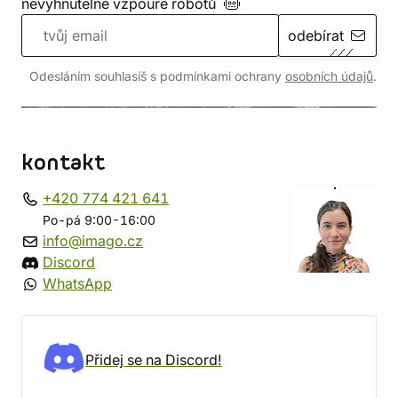
nevyhnutelné vzpouře
robotů
odebírat
Odesláním souhlasíš s podmínkami ochrany
osobních údajů
.
kontakt
+420 774 421 641
Po-pá 9:00-16:00
info@imago.cz
Discord
WhatsApp
Přidej se na Discord!