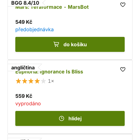
BGG 8.4/10
Mars: Teraformace - MarsBot
549 Kč
předobjednávka
do košíku
angličtina
Euphoria: Ignorance Is Bliss
1×
559 Kč
vyprodáno
hlídej