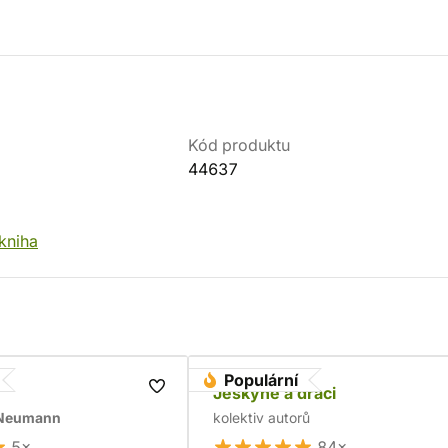
Kód produktu
44637
 kniha
Populární
Jeskyně a draci
 Neumann
kolektiv autorů
5×
84×