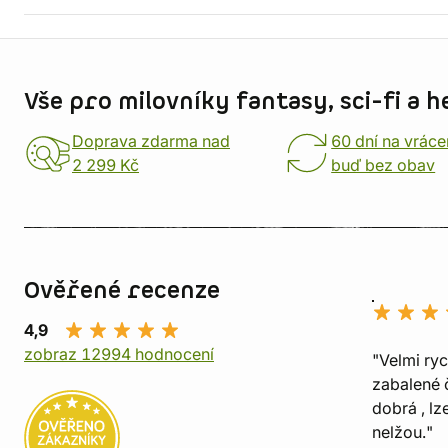
Informace o obchodu
Vše pro milovníky fantasy, sci-fi a h
Doprava zdarma nad
60 dní na vráce
2 299 Kč
buď bez obav
Ověřené recenze
4,9
zobraz 12994 hodnocení
"Velmi ry
zabalené č
dobrá , lz
nelžou."