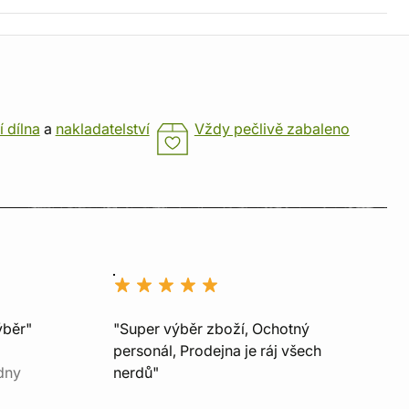
í dílna
a
nakladatelství
Vždy pečlivě zabaleno
ýběr"
"Super výběr zboží, Ochotný
personál, Prodejna je ráj všech
dny
nerdů"