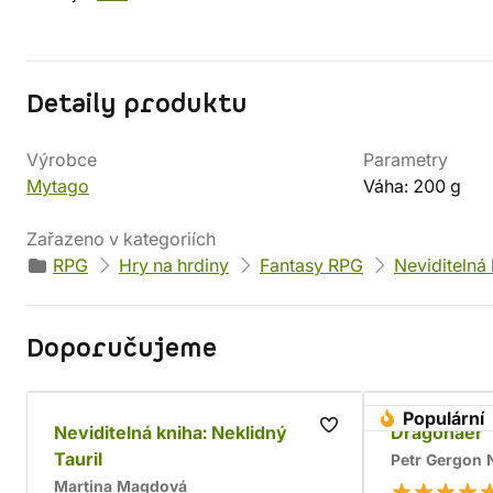
Detaily produktu
Výrobce
Parametry
Mytago
Váha: 200 g
Zařazeno v kategoriích
RPG
Hry na hrdiny
Fantasy RPG
Neviditelná
Doporučujeme
Populární
Neviditelná kniha: Neklidný
Dragonaer
Tauril
Petr Gergon
Martina Magdová