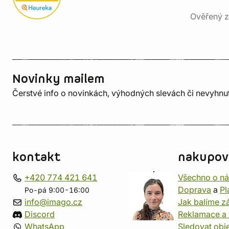
Ověřený z
Novinky mailem
Čerstvé info o novinkách, výhodných slevách či nevyhn
kontakt
nakupov
+420 774 421 641
Všechno o n
Doprava
a
Pl
Po-pá 9:00-16:00
info@imago.cz
Jak balíme zá
Discord
Reklamace a 
WhatsApp
Sledovat obj