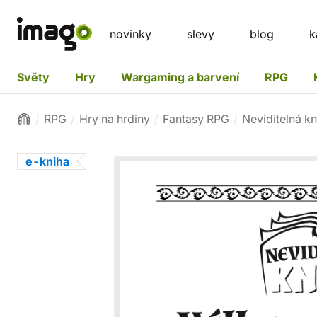
novinky
slevy
blog
k
Světy
Hry
Wargaming a barvení
RPG
RPG
Hry na hrdiny
Fantasy RPG
Neviditelná kn
e-kniha