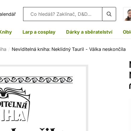
Vyhledávání
alendář
Knihy
Larp a cosplay
Dárky a sběratelství
Obl
iha
Neviditelná kniha: Neklidný Tauril - Válka neskončila