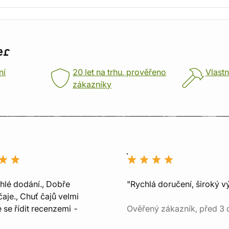
er
ní
20 let na trhu, prověřeno
Vlastn
zákazníky
chlé dodání., Dobře
"Rychlá doručení, široký v
aje., Chuť čajů velmi
e se řídit recenzemi -
Ověřený zákazník, před 3 