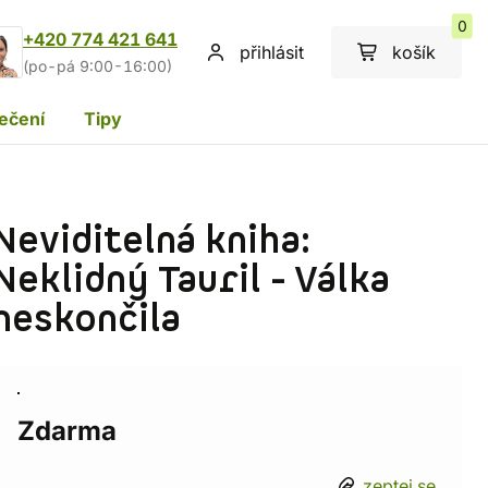
0
+420 774 421 641
přihlásit
košík
(po-pá 9:00-16:00)
ečení
Tipy
Neviditelná kniha:
Neklidný Tauril - Válka
neskončila
Zdarma
zeptej se