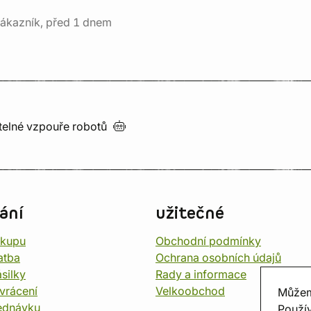
ákazník, před 1 dnem
utelné vzpouře
robotů
ání
užitečné
ákupu
Obchodní podmínky
atba
Ochrana osobních údajů
silky
Rady a informace
vrácení
Velkoobchod
Můžem
ednávku
Použív