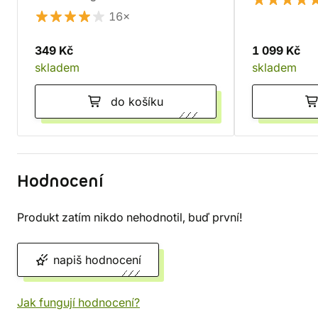
16×
349 Kč
1 099 Kč
skladem
skladem
do košíku
Hodnocení
Produkt zatím nikdo nehodnotil, buď první!
napiš hodnocení
Jak fungují hodnocení?