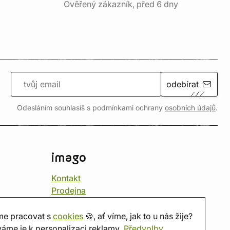
Ověřený zákazník, před 6 dny
odebírat
Odesláním souhlasíš s podmínkami ochrany
osobních údajů
.
imago
Kontakt
Prodejna
Herna
O nás
e pracovat s
cookies
🍪, ať víme, jak to u nás žije?
Hodnocení obchodu
áme je k personalizaci reklamy.
Předvolby