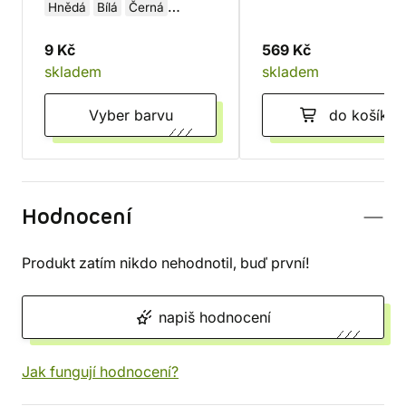
Hnědá
Bílá
Černá
Červená
9 Kč
569 Kč
skladem
skladem
Vyber barvu
do košíku
Hodnocení
Produkt zatím nikdo nehodnotil, buď první!
napiš hodnocení
Jak fungují hodnocení?