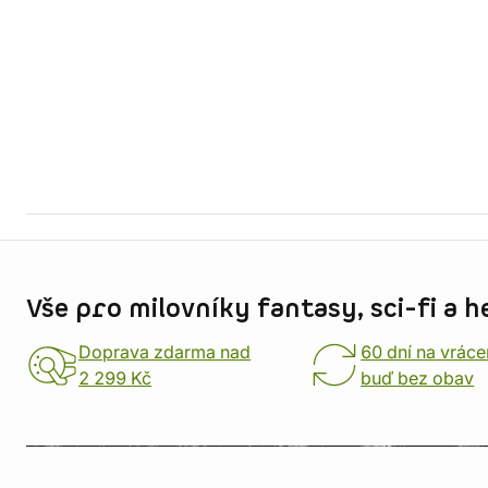
Informace o obchodu
Vše pro milovníky fantasy, sci-fi a h
Doprava zdarma nad
60 dní na vráce
2 299 Kč
buď bez obav