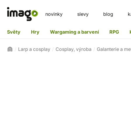
novinky
slevy
blog
k
Světy
Hry
Wargaming a barvení
RPG
Larp a cosplay
Cosplay, výroba
Galanterie a me