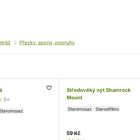
etráž
Přezky, spony, popruhy
á
Středověký nýt Shamrock
Mount
5×
Staromosaz
Starostříbro
Staromosaz
59 Kč