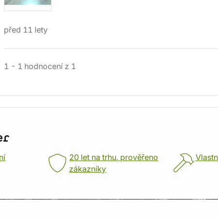
před 11 lety
1
-
1
hodnocení
z
1
er
ní
20 let na trhu, prověřeno
Vlastn
zákazníky