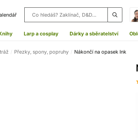
Vyhledávání
alendář
Knihy
Larp a cosplay
Dárky a sběratelství
Obl
tráž
Přezky, spony, popruhy
Nákončí na opasek Ink