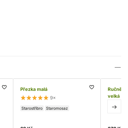
Přezka malá
Ručně ko
velká (5
9×
Starostříbro
Staromosaz