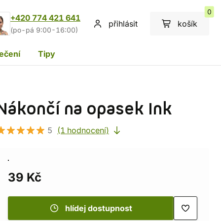
0
+420 774 421 641
přihlásit
košík
(po-pá 9:00-16:00)
ečení
Tipy
Nákončí na opasek Ink
5
(1 hodnocení)
39 Kč
hlídej dostupnost