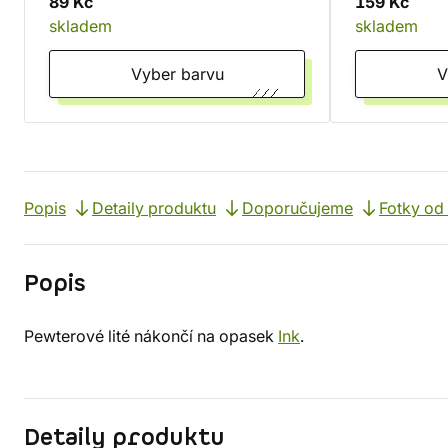
89 Kč
159 Kč
skladem
skladem
Vyber barvu
Popis
Detaily produktu
Doporučujeme
Fotky od
Popis
Pewterové lité nákončí na opasek
Ink
.
Detaily produktu