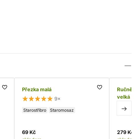
Přezka malá
Ručně ko
velká (5
9×
Starostříbro
Staromosaz
69 Kč
279 Kč