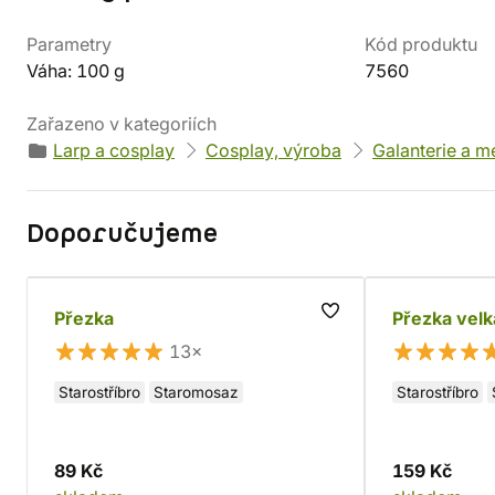
Parametry
Kód produktu
Váha: 100 g
7560
Zařazeno v kategoriích
Larp a cosplay
Cosplay, výroba
Galanterie a m
Doporučujeme
Přezka
Přezka velk
13×
Starostříbro
Staromosaz
Starostříbro
89 Kč
159 Kč