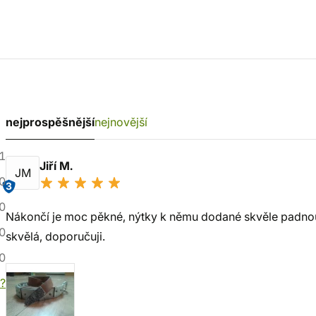
nejprospěšnější
nejnovější
1
Jiří M.
JM
0
3
0
Nákončí je moc pěkné, nýtky k němu dodané skvěle padnou 
0
skvělá, doporučuji.
0
í?