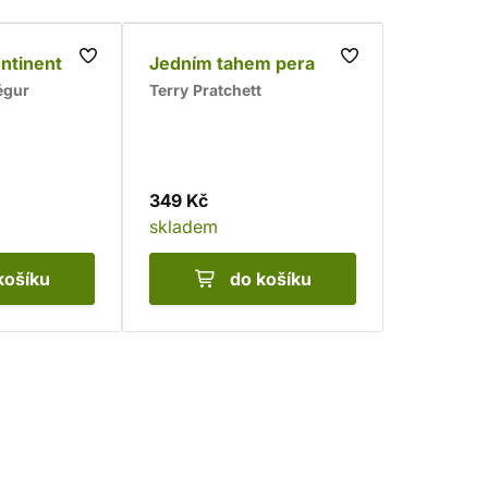
ontinent
Jedním tahem pera
égur
Terry Pratchett
349 Kč
skladem
košíku
do košíku