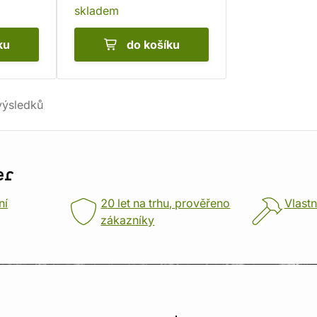
skladem
ku
do košíku
ýsledků
er
ní
20 let na trhu, prověřeno
Vlastn
zákazníky