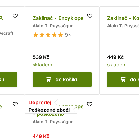
P.
Zaklínač - Encyklopedie
Zaklínač - K
Alain T. Puysségur
Alain T. Puyss
vecraft
9×
539 Kč
449 Kč
skladem
skladem
ku
do košíku
do 
Doprodej
e
Zaklínač - Encyklopedie
Poškozené zboží
- poškozeno
Alain T. Puysségur
449 Kč