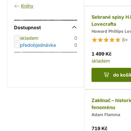
Knihy
Sebrané spisy H.
Lovecrafta
Dostupnost
Howard Phillips Lo
skladem
0
8×
předobjednávka
0
1 499 Kč
skladem
do koší
Zaklínač – histori
fenoménu
Adam Flamma
719 Kč