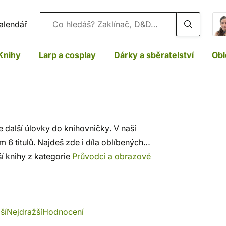
Vyhledávání
alendář
Knihy
Larp a cosplay
Dárky a sběratelství
Obl
e další úlovky do knihovničky. V naší
 6 titulů. Najdeš zde i díla oblíbených
ší knihy z kategorie
Průvodci a obrazové
ší
Nejdražší
Hodnocení