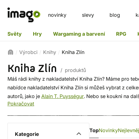
novinky
slevy
blog
k
Světy
Hry
Wargaming a barvení
RPG
Výrobci
Knihy
Kniha Zlín
Kniha Zlín
/ produktů
Máš rádi knihy z nakladatelství Kniha Zlín? Máme pro teb
nabídce nakladatelství Kniha Zlín si můžeš vybrat z celkem
autorů, jako je
Alain T. Puysségur
. Nebo se koukni na dal
Pokračovat
publikace
.
Top
Novinky
Nejlevněj
Kategorie