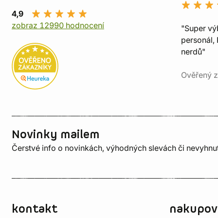
4,9
zobraz 12990 hodnocení
"Super vý
personál, 
nerdů"
Ověřený z
Novinky mailem
Čerstvé info o novinkách, výhodných slevách či nevyhn
kontakt
nakupov