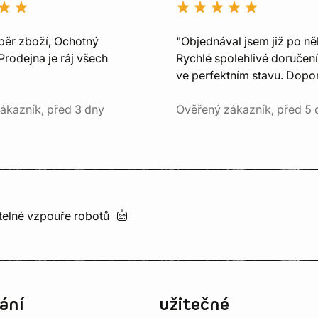
běr zboží, Ochotný
"Objednával jsem již po ně
Prodejna je ráj všech
Rychlé spolehlivé doručení
ve perfektním stavu. Dopor
ákazník, před 3 dny
Ověřený zákazník, před 5 
utelné vzpouře
robotů
ání
užitečné