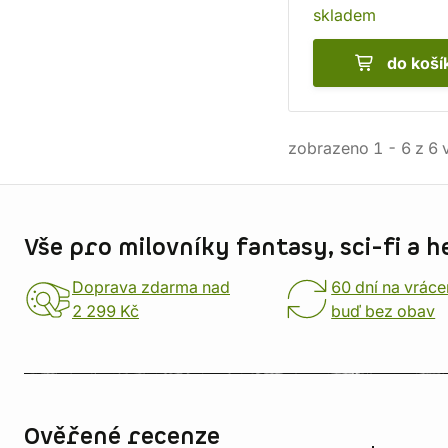
skladem
do koší
zobrazeno
1
-
6
z
6
v
Informace o obchodu
Vše pro milovníky fantasy, sci-fi a h
Doprava zdarma nad
60 dní na vráce
2 299 Kč
buď bez obav
Ověřené recenze