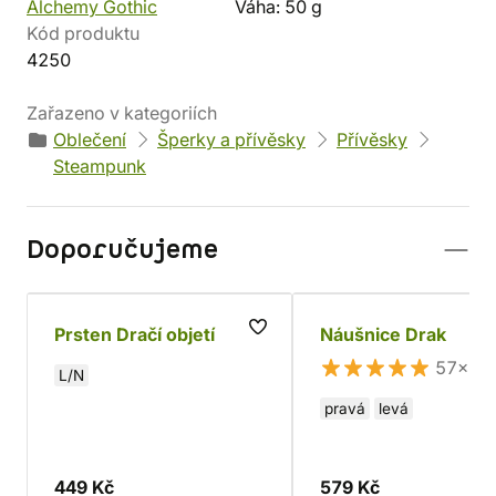
Alchemy Gothic
Váha: 50 g
Kód produktu
4250
Zařazeno v kategoriích
Oblečení
Šperky a přívěsky
Přívěsky
Steampunk
Doporučujeme
Prsten Dračí objetí
Náušnice Drak
57×
L/N
pravá
levá
449 Kč
579 Kč