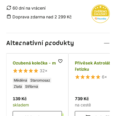
60 dní na vrácení
Doprava zdarma nad 2 299 Kč
Alternativní produkty
Ozubená kolečka - mix
Přívěsek Astroláb n
řetízku
32×
6×
Měděná
Staromosaz
Zlatá
Stříbrná
139 Kč
739 Kč
skladem
na cestě