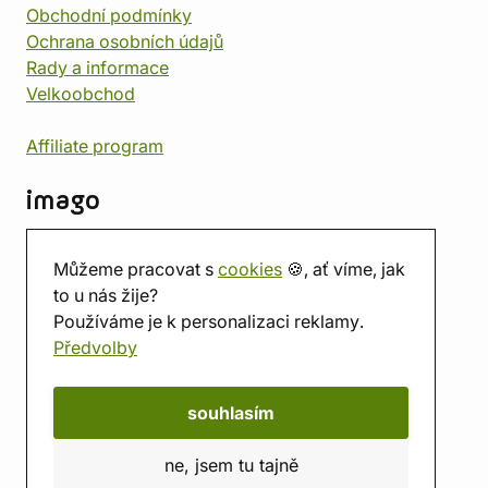
Obchodní podmínky
Ochrana osobních údajů
Rady a informace
Velkoobchod
Affiliate program
imago
Kontakt
Můžeme pracovat s
cookies
🍪, ať víme, jak
Prodejna
to u nás žije?
Herna
Používáme je k personalizaci reklamy.
O nás
Předvolby
Hodnocení obchodu
Dárkové poukazy
Kalendář
souhlasím
imago.blog
ne, jsem tu tajně