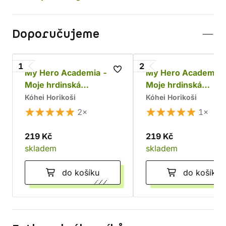
Doporučujeme
1
2
My Hero Academia -
My Hero Academia 
Moje hrdinská
Moje hrdinská
akademie 1
akademie 2
Kóhei Horikoši
Kóhei Horikoši
2×
1×
219 Kč
219 Kč
skladem
skladem
do košíku
do košíku