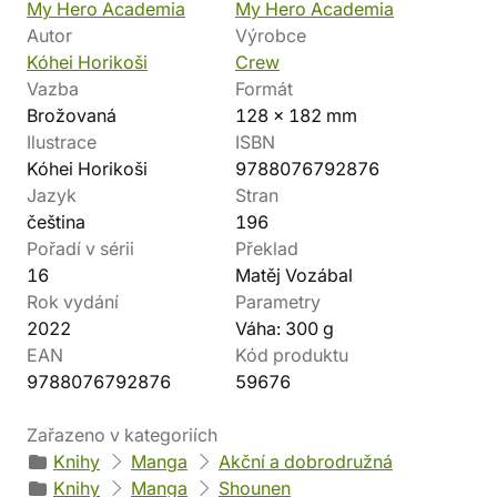
My Hero Academia
My Hero Academia
Autor
Výrobce
Kóhei Horikoši
Crew
Vazba
Formát
Brožovaná
128 x 182 mm
Ilustrace
ISBN
Kóhei Horikoši
9788076792876
Jazyk
Stran
čeština
196
Pořadí v sérii
Překlad
16
Matěj Vozábal
Rok vydání
Parametry
2022
Váha: 300 g
EAN
Kód produktu
9788076792876
59676
Zařazeno v kategoriích
Knihy
Manga
Akční a dobrodružná
Knihy
Manga
Shounen