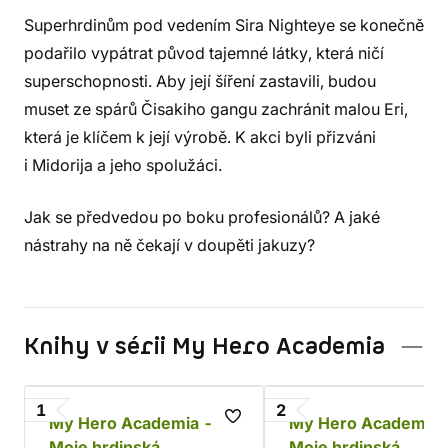
Superhrdinům pod vedením Sira Nighteye se konečně
podařilo vypátrat původ tajemné látky, která ničí
superschopnosti. Aby její šíření zastavili, budou
muset ze spárů Čisakiho gangu zachránit malou Eri,
která je klíčem k její výrobě. K akci byli přizváni
i Midorija a jeho spolužáci.
Jak se předvedou po boku profesionálů? A jaké
nástrahy na ně čekají v doupěti jakuzy?
Knihy v sérii My Hero Academia
1
2
My Hero Academia -
My Hero Academia 
Moje hrdinská
Moje hrdinská