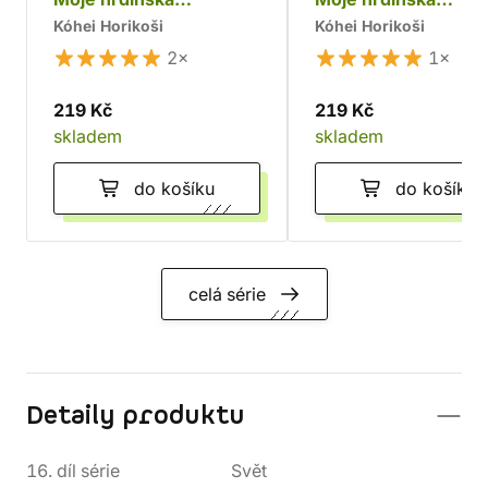
akademie 1
akademie 2
Kóhei Horikoši
Kóhei Horikoši
2×
1×
219 Kč
219 Kč
skladem
skladem
do košíku
do košíku
celá série
Detaily produktu
16. díl série
Svět