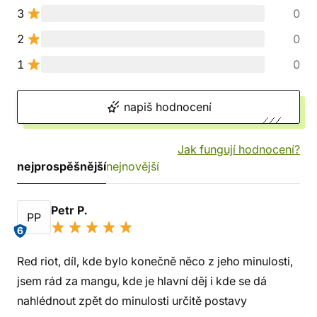
3
0
2
0
1
0
napiš hodnocení
Jak fungují hodnocení?
nejprospěšnější
nejnovější
Petr P.
PP
6
Red riot, díl, kde bylo konečně něco z jeho minulosti,
jsem rád za mangu, kde je hlavní děj i kde se dá
nahlédnout zpět do minulosti určitě postavy