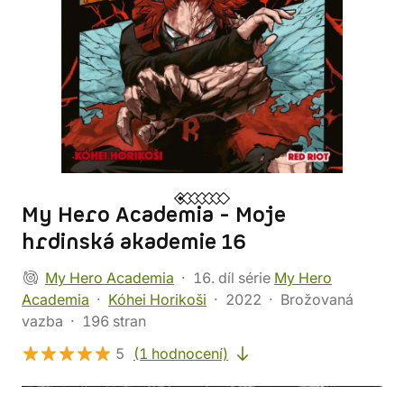
My Hero Academia - Moje
hrdinská akademie 16
My Hero Academia
16. díl série
My Hero
Academia
Kóhei Horikoši
2022
Brožovaná
vazba
196 stran
5
(1 hodnocení)