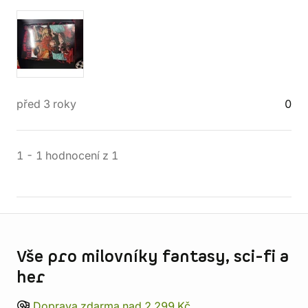
před 3 roky
0
1
-
1
hodnocení
z
1
Informace o obchodu
Vše pro milovníky fantasy, sci-fi a
her
Doprava zdarma nad 2 299 Kč