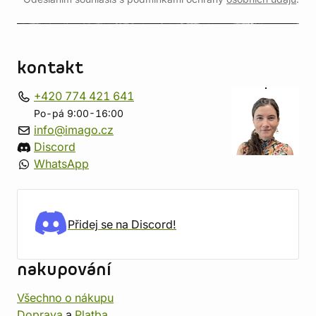
kontakt
+420 774 421 641
Po-pá 9:00-16:00
info@imago.cz
Discord
WhatsApp
Přidej se na Discord!
nakupování
Všechno o nákupu
Doprava
a
Platba