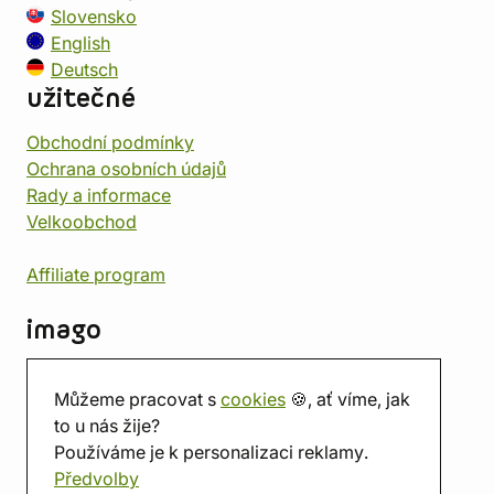
Slovensko
English
Deutsch
užitečné
Obchodní podmínky
Ochrana osobních údajů
Rady a informace
Velkoobchod
Affiliate program
imago
Kontakt
Můžeme pracovat s
cookies
🍪, ať víme, jak
Prodejna
to u nás žije?
Herna
Používáme je k personalizaci reklamy.
O nás
Předvolby
Hodnocení obchodu