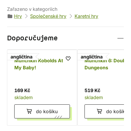
Zařazeno v kategoriích
Hry
Společenské hry
Karetní hry
Doporučujeme
angličtina
angličtina
Munchkin Kobolds Ate
Munchkin 6: Double
My Baby!
Dungeons
169 Kč
519 Kč
skladem
skladem
do košíku
do košíku