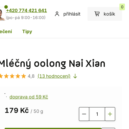
0
+420 774 421 641
přihlásit
košík
(po-pá 9:00-16:00)
ečení
Tipy
Mléčný oolong Nai Xian
4,8
(13 hodnocení)
doprava od 59 Kč
179 Kč
/ 50 g