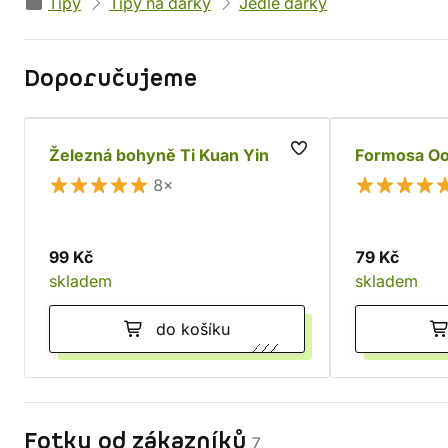
Tipy
Tipy na dárky
Jedlé dárky
Doporučujeme
Železná bohyně Ti Kuan Yin
Formosa Oo
8×
99 Kč
79 Kč
skladem
skladem
do košíku
Fotky od zákazníků
7