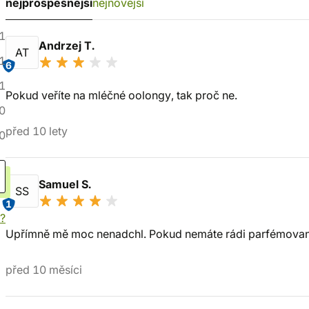
nejprospěšnější
nejnovější
1
Andrzej T.
AT
1
6
1
Pokud veříte na mléčné oolongy, tak proč ne.
0
před 10 lety
0
Samuel S.
SS
1
í?
Upřímně mě moc nenadchl. Pokud nemáte rádi parfémované č
před 10 měsíci