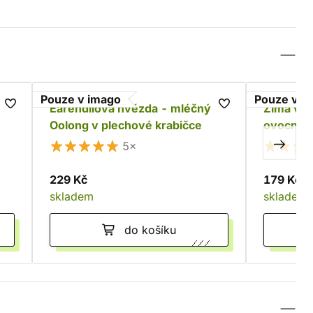
Pouze v imago
Pouze v i
Eärendilova hvězda - mléčný
Zima ve S
Oolong v plechové krabičce
ovocná 
krabičce
5×
229 Kč
179 Kč
skladem
skladem
do košíku