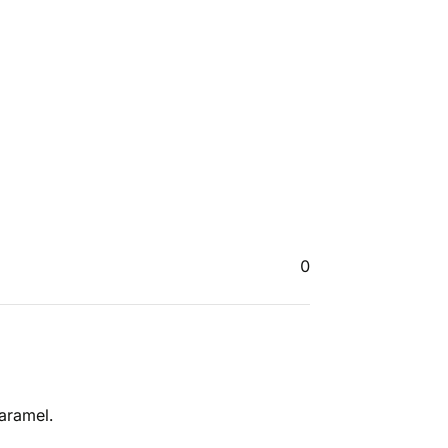
0
aramel.