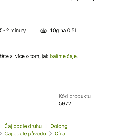
5-2 minuty
10g na 0,5l
ěte si více o tom, jak
balíme čaje
.
Kód produktu
5972
Čaj podle druhu
Oolong
Čaj podle původu
Čína