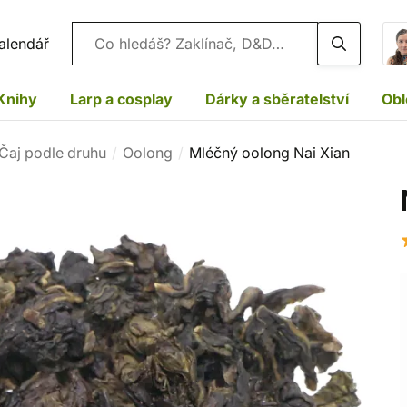
Vyhledávání
alendář
Knihy
Larp a cosplay
Dárky a sběratelství
Obl
Čaj podle druhu
Oolong
Mléčný oolong Nai Xian