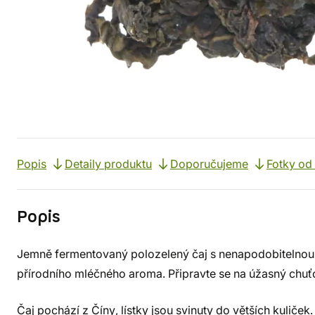
Popis
Detaily produktu
Doporučujeme
Fotky od
Popis
Jemně fermentovaný polozelený čaj s nenapodobitelnou c
přírodního mléčného aroma. Připravte se na úžasný chuť
Čaj pochází z Číny, lístky jsou svinuty do větších kuliče