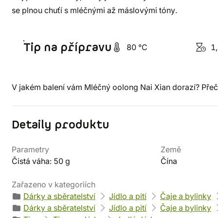
se plnou chuťí s mléčnými až máslovými tóny.
Tip na přípravu
80 °C
1,
V jakém balení vám Mléčný oolong Nai Xian dorazí? Přečt
Detaily produktu
Parametry
Země
Čistá váha: 50 g
Čína
Zařazeno v kategoriích
Dárky a sběratelství
Jídlo a pití
Čaje a bylinky
Dárky a sběratelství
Jídlo a pití
Čaje a bylinky