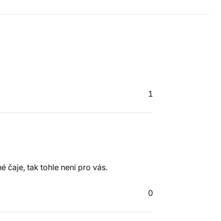
1
aje, tak tohle není pro vás.
0