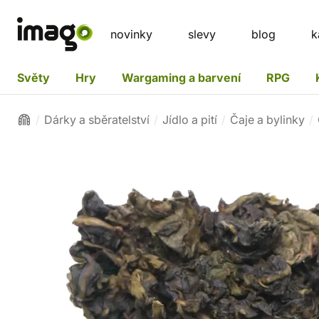
novinky
slevy
blog
k
Světy
Hry
Wargaming a barvení
RPG
Dárky a sběratelství
Jídlo a pití
Čaje a bylinky