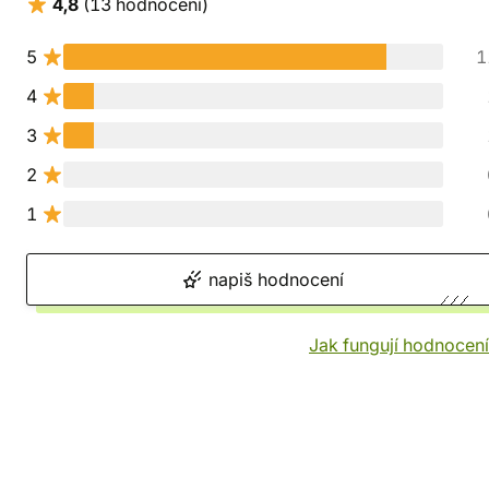
4,8
(13 hodnocení)
5
1
4
3
2
1
napiš hodnocení
Jak fungují hodnocen