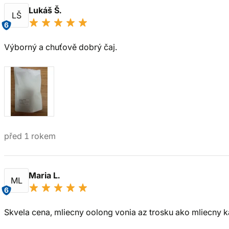
Lukáš Š.
LŠ
6
Výborný a chuťově dobrý čaj.
před 1 rokem
Maria L.
ML
6
Skvela cena, mliecny oolong vonia az trosku ako mliecny k