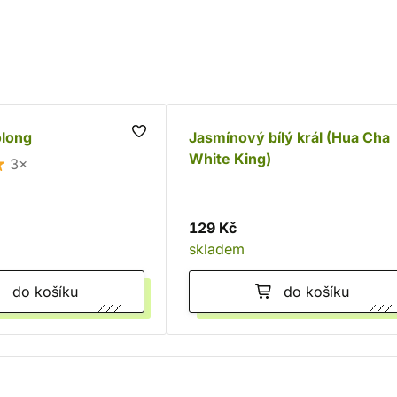
long
Jasmínový bílý král (Hua Cha
White King)
3×
129 Kč
skladem
do košíku
do košíku