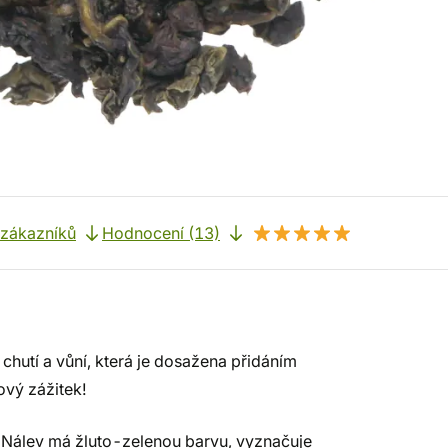
 zákazníků
Hodnocení (13)
hutí a vůní, která je dosažena přidáním
ový zážitek!
k. Nálev má žluto-zelenou barvu, vyznačuje