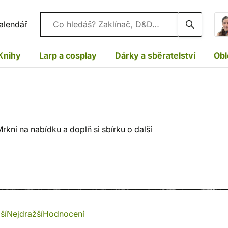
Vyhledávání
alendář
Knihy
Larp a cosplay
Dárky a sběratelství
Obl
kni na nabídku a doplň si sbírku o další
ší
Nejdražší
Hodnocení