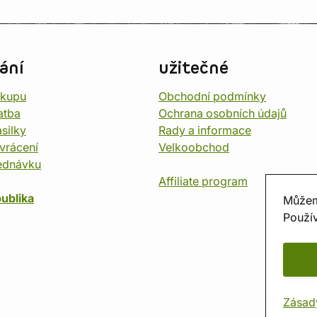
ání
užitečné
ákupu
Obchodní podmínky
atba
Ochrana osobních údajů
silky
Rady a informace
vrácení
Velkoobchod
ednávku
Affiliate program
ublika
Můžem
Použív
Zásad