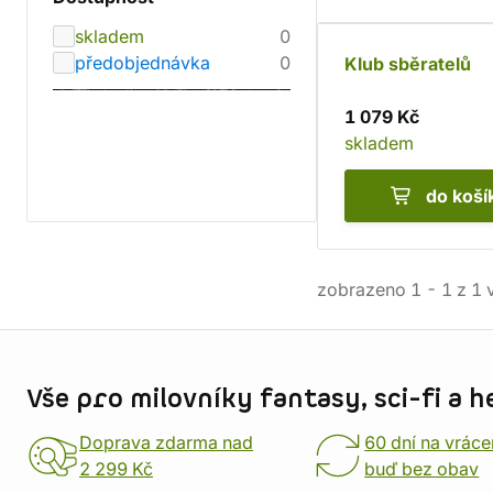
skladem
0
předobjednávka
0
Klub sběratelů
1 079 Kč
skladem
do koší
zobrazeno
1
-
1
z
1
v
Informace o obchodu
Vše pro milovníky fantasy, sci-fi a h
Doprava zdarma nad
60 dní na vráce
2 299 Kč
buď bez obav