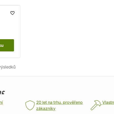
ku
ýsledků
er
ní
20 let na trhu, prověřeno
Vlastn
zákazníky