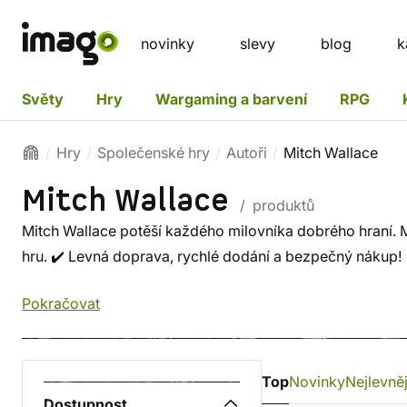
novinky
slevy
blog
k
Světy
Hry
Wargaming a barvení
RPG
Hry
Společenské hry
Autoři
Mitch Wallace
Mitch Wallace
/ produktů
Mitch Wallace potěší každého milovníka dobrého hraní. Mr
hru. ✔️ Levná doprava, rychlé dodání a bezpečný nákup!
Pokračovat
Top
Novinky
Nejlevněj
Dostupnost