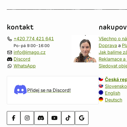
kontakt
nakupov
+420 774 421 641
Všechno o n
Doprava
a
Pl
Po-pá 9:00-16:00
info@imago.cz
Jak balíme zá
Discord
Reklamace a 
WhatsApp
Sledovat obj
Česká rep
Slovensko
Přidej se na Discord!
English
Deutsch