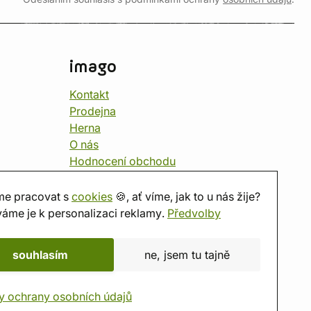
imago
Kontakt
Prodejna
Herna
O nás
Hodnocení obchodu
Dárkové poukazy
Kalendář
e pracovat s
cookies
🍪, ať víme, jak to u nás žije?
imago.blog
áme je k personalizaci reklamy.
Předvolby
souhlasím
ne, jsem tu tajně
y ochrany osobních údajů