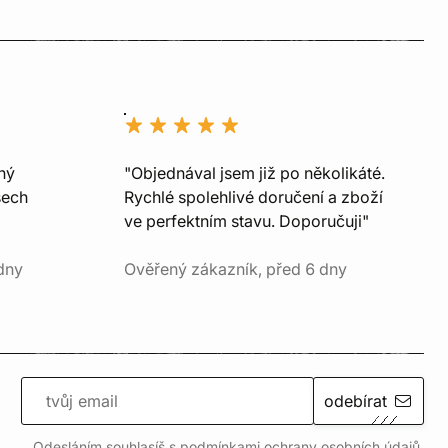
ný
"Objednával jsem již po několikáté.
šech
Rychlé spolehlivé doručení a zboží
ve perfektním stavu. Doporučuji"
dny
Ověřený zákazník, před 6 dny
odebírat
Odesláním souhlasíš s podmínkami ochrany
osobních údajů
.