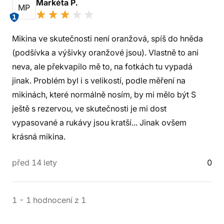
Markéta P.
MP
1
Mikina ve skutečnosti není oranžová, spíš do hněda
(podšívka a výšivky oranžové jsou). Vlastně to ani
neva, ale překvapilo mě to, na fotkách tu vypadá
jinak. Problém byl i s velikostí, podle měření na
mikinách, které normálně nosím, by mi mělo být S
ještě s rezervou, ve skutečnosti je mi dost
vypasované a rukávy jsou kratší... Jinak ovšem
krásná mikina.
před 14 lety
0
1
-
1
hodnocení
z
1