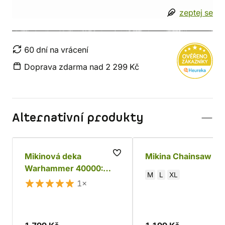
zeptej se
60 dní na vrácení
Doprava zdarma nad 2 299 Kč
Alternativní produkty
Mikinová deka
Mikina Chainsaw m
Warhammer 40000:
M
L
XL
Red Squig
1×