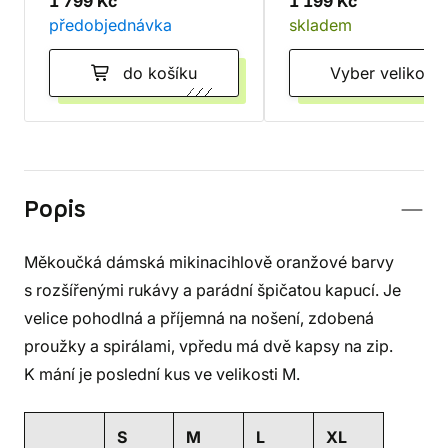
1 799 Kč
1 199 Kč
předobjednávka
skladem
do košíku
Vyber velikost
Popis
Měkoučká dámská mikinacihlově oranžové barvy
s rozšířenými rukávy a parádní špičatou kapucí. Je
velice pohodlná a příjemná na nošení, zdobená
proužky a spirálami, vpředu má dvě kapsy na zip.
K mání je poslední kus ve velikosti M.
S
M
L
XL