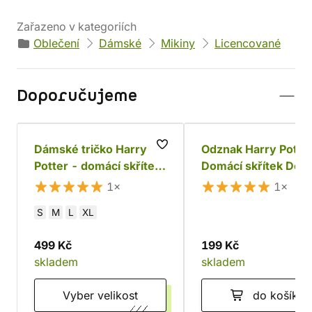
Zařazeno v kategoriích
Oblečení
Dámské
Mikiny
Licencované
Doporučujeme
Dámské tričko Harry
Odznak Harry Potter
Potter - domácí skřítek
Domácí skřítek Dob
Dobby, černé
1×
1×
S
M
L
XL
499 Kč
199 Kč
skladem
skladem
Vyber velikost
do košíku