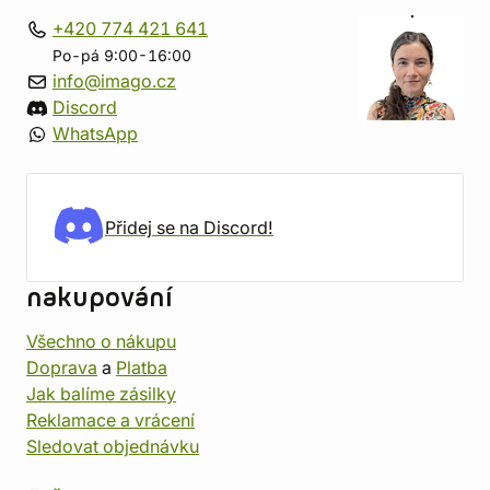
+420 774 421 641
Po-pá 9:00-16:00
info@imago.cz
Discord
WhatsApp
Přidej se na Discord!
nakupování
Všechno o nákupu
Doprava
a
Platba
Jak balíme zásilky
Reklamace a vrácení
Sledovat objednávku