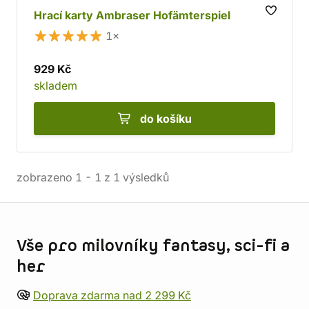
Hrací karty Ambraser Hofämterspiel
1×
929 Kč
skladem
do košíku
zobrazeno
1
-
1
z
1
výsledků
Informace o obchodu
Vše pro milovníky fantasy, sci-fi a
her
Doprava zdarma nad 2 299 Kč